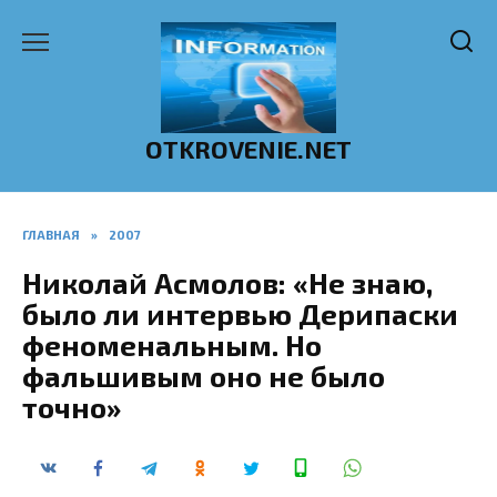
Перейти
к
содержанию
OTKROVENIE.NET
ГЛАВНАЯ
»
2007
Николай Асмолов: «Не знаю,
было ли интервью Дерипаски
феноменальным. Но
фальшивым оно не было
точно»