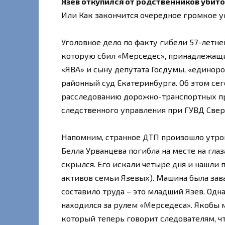
Язев откупился от родственников убит
Или Как закончится очередное громкое у
Уголовное дело по факту гибели 57-летн
которую сбил «Мерседес», принадлежащ
«ЯВА» и сыну депутата Госдумы, «единоро
районный суд Екатеринбурга. Об этом сег
расследованию дорожно-транспортных пр
следственного управления при ГУВД Свер
Напомним, странное ДТП произошло утром
Белла Урванцева погибла на месте на гл
скрылся. Его искали четыре дня и нашли 
активов семьи Язевых). Машина была зава
составило труда – это младший Язев. Одн
находился за рулем «Мерседеса». Якобы 
который теперь говорит следователям, чт