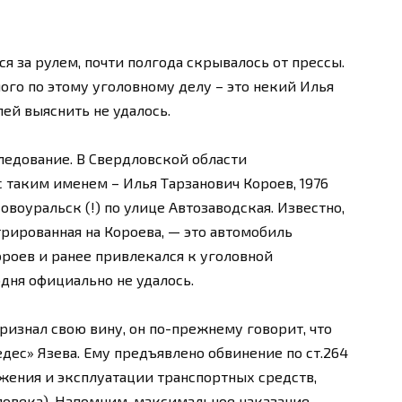
я за рулем, почти полгода скрывалось от прессы.
ого по этому уголовному делу – это некий Илья
ей выяснить не удалось.
ледование. В Свердловской области
 таким именем – Илья Тарзанович Короев, 1976
оуральск (!) по улице Автозаводская. Известно,
трированная на Короева, — это автомобиль
Короев и ранее привлекался к уголовной
одня официально не удалось.
ризнал свою вину, он по-прежнему говорит, что
дес» Язева. Ему предъявлено обвинение по ст.264
жения и эксплуатации транспортных средств,
овека). Напомним, максимальное наказание,