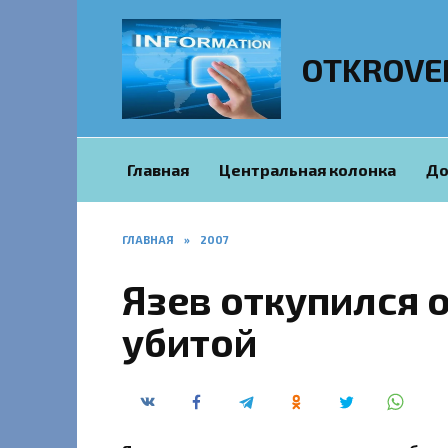
Перейти
к
содержанию
OTKROVE
Главная
Центральная колонка
До
ГЛАВНАЯ
»
2007
Язев откупился 
убитой