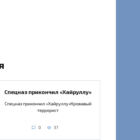
я
Спецназ прикончил «Хайруллу»
Спецназ прикончил «Хайруллу»Кровавый
террорист
0
37