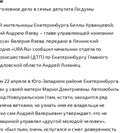
ой
головное дело в семье депутата Госдумы
ей жительницы Екатеринбурга Беллы Урванцевой,
ий Андрею Язеву – главе управляющей компании
сса» Валерия Язева, передано в Ленинский
одня «URA.Ru» сообщил начальник отдела по
оисшествий (ДТП) по Екатеринбургу Главного
дловской области Андрей Лизанец.
 22 апреля в Юго-Западном районе Екатеринбурга.
азах у своей матери Марии Дмитриевны. Автомобиль
под Новоуральском (там, кстати, находится ряд
лена ветками, но узнать имя ее владельца не
ако сам Андрей Валерьевич утверждает, что не
машиной управлял «другой молодой человек»,
о «был пьян, очень испугался и сжег доверенность