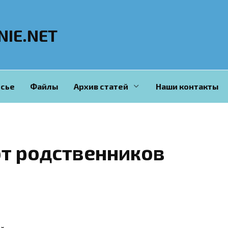
NIE.NET
сье
Файлы
Архив статей
Наши контакты
от родственников