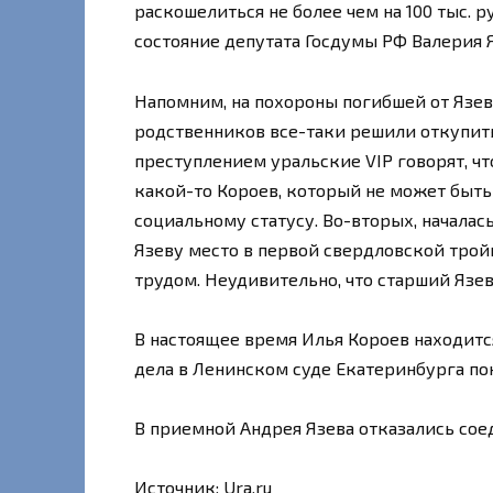
раскошелиться не более чем на 100 тыс. 
состояние депутата Госдумы РФ Валерия Яз
Напомним, на похороны погибшей от Язевы
родственников все-таки решили откупить
преступлением уральские VIP говорят, чт
какой-то Короев, который не может быть
социальному статусу. Во-вторых, началас
Язеву место в первой свердловской трой
трудом. Неудивительно, что старший Язе
В настоящее время Илья Короев находитс
дела в Ленинском суде Екатеринбурга пок
В приемной Андрея Язева отказались сое
Источник:
Ura.ru