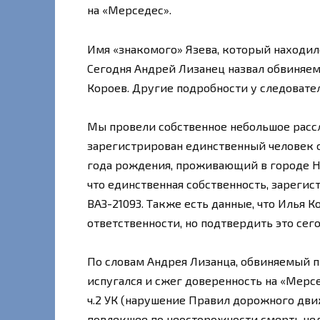
на «Мерседес».
Имя «знакомого» Язева, который находилс
Сегодня Андрей Лизанец назвал обвиняем
Короев. Другие подробности у следовател
Мы провели собственное небольшое расс
зарегистрирован единственный человек с
года рождения, проживающий в городе Нов
что единственная собственность, зарегис
ВАЗ-21093. Также есть данные, что Илья 
ответственности, но подтвердить это сег
По словам Андрея Лизанца, обвиняемый п
испугался и сжег доверенность на «Мерсе
ч.2 УК (нарушение Правил дорожного дви
повлекшее по неосторожности смерть чел