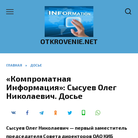
Перейти
к
содержанию
OTKROVENIE.NET
ГЛАВНАЯ
»
ДОСЬЕ
«Компроматная
Информация»: Сысуев Олег
Николаевич. Досье
Сысуев Олег Николаевич — первый заместитель
председателя Совета директоров ОАО КИБ