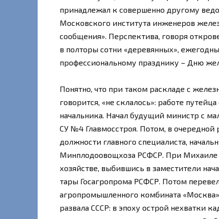
принадлежал к совершенно другому ведо
Московского института инженеров желез
сообщения». Перспектива, говоря открове
в полторы сотни «деревянных», ежегодны
профессиональному празднику – Дню же
Понятно, что при таком раскладе с желез
говорится, «не склалось»: работе путейц
начальника. Начал будущий министр с ма
СУ №4 Главмосстроя. Потом, в очередной
должности главного специалиста, начальн
Минплодоовощхоза РСФСР. При Михаиле Г
хозяйстве, выбившись в заместители нач
тары Госагропрома РСФСР. Потом перевел
агропромышленного комбината «Москва».
развала СССР: в эпоху острой нехватки к