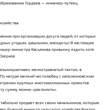
у образованию Гордеев — инженер-путеец,
хозяйства:
аменим при организации досуга людей, от которых
ведных угодьях, шашлычок, анекдоты) В настоящее
емьер-министра Касьянова привычку ездить хотя
Озерное.
безынициативен, мелкотравчатый тактик, в
 По натуре мелкий честолюбец с наполеоновским
мотрении крупных многомиллионных проектов
эту сумму можно «распилить».
Стабильно продает всех своих начальников, которые
мер, бывший министр сельского хозяйства Виктор