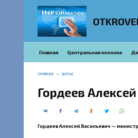
Перейти
к
содержанию
OTKROVE
Главная
Центральная колонка
До
ГЛАВНАЯ
»
ДОСЬЕ
Гордеев Алексей
Гордеев Алексей Васильевич — министр