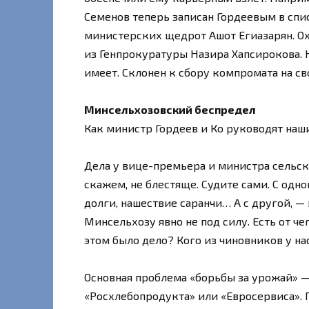
Семенов теперь записан Гордеевым в спис
министерских щедрот Ашот Егиазарян. О
из Генпрокуратуры Назира Хапсирокова.
имеет. Склонен к сбору компромата на св
Минсельхозовский беспредел
Как министр Гордеев и Ко руководят наши
Дела у вице-премьера и министра сельск
скажем, не блестяще. Судите сами. С одно
долги, нашествие саранчи… А с другой, 
Минсельхозу явно не под силу. Есть от ч
этом было дело? Кого из чиновников у н
Основная проблема «борьбы за урожай» —
«Росхлебопродукта» или «Евросервиса». 