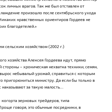
ок личных врагов. Так же был отставлен от
хлаждение произошло после сентябрьского ухода
 Никаких нравственных ориентиров Гордеев не
оих благодетелей.»
м сельским хозяйством (2002 г.)
ого хозяйства Алексея Гордеева идут, прямо
й стороны – хроническая нехватка техники, семян,
— вырос небывалый урожай, справиться с которым
его пригорюниться министру. Да если бы только в
ас наказывают за такую малость…
 когорта зерновых трейдеров, типа
Проще говоря, это обычные посредники, в