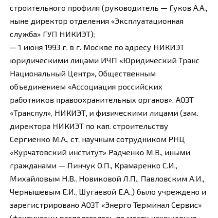
строительного профиля (руководитель — Гуков А.А.,
ныне директор отделения «Эксплуатационная
служба» ГУП НИКИЭТ);
— 1 июня 1993 г. в г. Москве по адресу НИКИЭТ
юридическими лицами ИЧП «Юридический Транс
Национальный Центр», Общественным
объединением «Ассоциация российских
работников правоохранительных органов», АОЗТ
«Транспул», НИКИЭТ, и физическими лицами (зам.
директора НИКИЭТ по кап. строительству
Сергиенко М.А., ст. научным сотрудником РНЦ
«Курчатовский институт» Радченко М.В., иными
гражданами — Пинчук О.П., Крамаренко С.И.,
Михайловым Н.В., Новиковой Л.П., Павловским А.И.,
Чернышевым Е.И., Шугаевой Е.А.,) было учреждено и
зарегистрировано АОЗТ «Энерго Терминал Сервис»
(фактически располагалось по месту нахождения