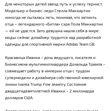
Для некоторых детей звезд путь к успеху тернист.
Модельер и бизнес-леди Стелла Маккартни
никогда не пыталась петь, понимая, что затмить
отца – легендарного «битла» сэра Пола Маккартни
— ей не удастся. Зато девушка нашла себя в мире
моды: сейчас дизайнер трудится над разработкой
одежды для спортивной марки Adidas Team GB.
Красавица Иванка – дочь ведущего, писателя и
бизнесмена мультимиллиардера Дональда Трампа –
совмещает работу в империи отца с трудом
супермодели и дизайнера собственной ювелирной
линии Ivanka Trump Fine Jewelry. Состояние
двадцатидевятилетней Иванки – 2 миллиарда
долларов США.
Десятилетняя дочь американского актера Уилла