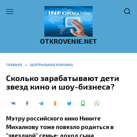
Перейти
к
содержанию
OTKROVENIE.NET
ГЛАВНАЯ
»
ЦЕНТРАЛЬНАЯ КОЛОНКА
Сколько зарабатывают дети
звезд кино и шоу-бизнеса?
Мэтру российского кино Никите
Михалкову тоже повезло родиться в
"звездной" семье: доход сына