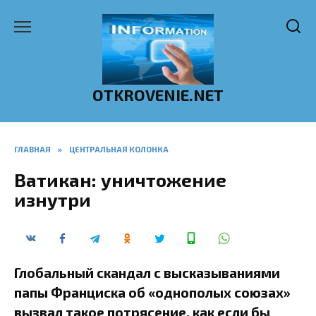
Перейти
к
содержанию
OTKROVENIE.NET
ГЛАВНАЯ
»
ЦЕНТРАЛЬНАЯ КОЛОНКА
Ватикан: уничтожение
изнутри
Глобальный скандал с высказываниями
папы Франциска об «однополых союзах»
вызвал такое потрясение, как если бы