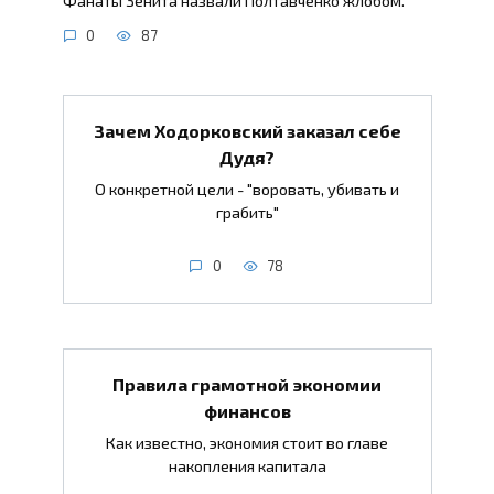
Фанаты Зенита назвали Полтавченко жлобом.
0
87
Зачем Ходорковский заказал себе
Дудя?
О конкретной цели - "воровать, убивать и
грабить"
0
78
Правила грамотной экономии
финансов
Как известно, экономия стоит во главе
накопления капитала