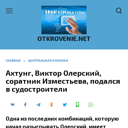
Перейти
к
содержанию
OTKROVENIE.NET
ГЛАВНАЯ
»
ЦЕНТРАЛЬНАЯ КОЛОНКА
Ахтунг, Виктор Олерский,
соратник Изместьева, подался
в судостроители
Одна из последних комбинаций, которую
начал разыгрывать Олерский, имеет