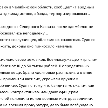
вку в Челябинской области, сообщает «Народный
ка «джихадистов», а банда, терроризировавшая…
ходцев с Северного Кавказа, после «дембеля» не
обосновались неподалёку…
ясти» сослуживцев, обложив их «налогом». Судя по
олжить, доходы оно приносило немалые.
сколько своих земляков. Военнослужащих «трясли»
бался от 10 до 50 тысяч рублей. В определённых
енные вещи, брали «долговые расписки», а в виде
ы, применяли насилие, угрожали оружием.
очники». Судя по тому, что бандиты «отжали», как
валось контрактникам или даже офицерам.
 но ей положили конец военные контрразведчики.
, а не военная прокуратура, дело было возбуждено