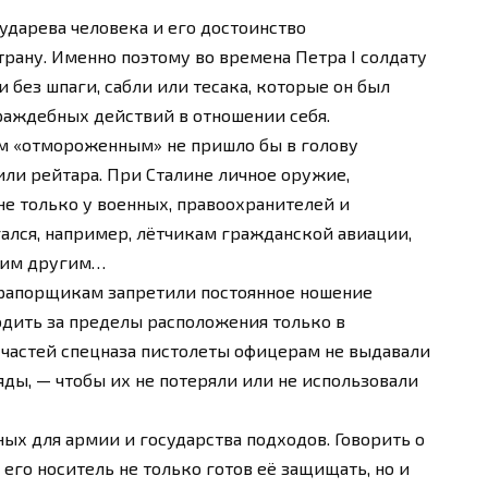
сударева человека и его достоинство
трану. Именно поэтому во времена Петра I солдату
 без шпаги, сабли или тесака, которые он был
 враждебных действий в отношении себя.
ым «отмороженным» не пришло бы в голову
или рейтара. При Сталине личное оружие,
не только у военных, правоохранителей и
ался, например, лётчикам гражданской авиации,
огим другим…
прапорщикам запретили постоянное ношение
дить за пределы расположения только в
х частей спецназа пистолеты офицерам не выдавали
ды, — чтобы их не потеряли или не использовали
ных для армии и государства подходов. Говорить о
 его носитель не только готов её защищать, но и