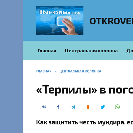
Перейти
к
содержанию
OTKROVE
Главная
Центральная колонка
До
ГЛАВНАЯ
»
ЦЕНТРАЛЬНАЯ КОЛОНКА
«Терпилы» в пог
Как защитить честь мундира, е