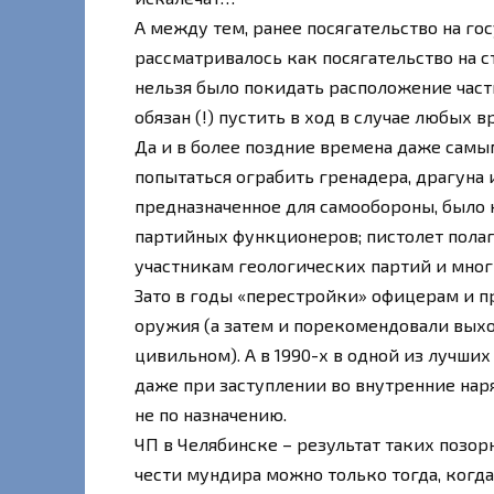
А между тем, ранее посягательство на го
рассматривалось как посягательство на с
нельзя было покидать расположение части
обязан (!) пустить в ход в случае любых
Да и в более поздние времена даже сам
попытаться ограбить гренадера, драгуна 
предназначенное для самообороны, было 
партийных функционеров; пистолет полаг
участникам геологических партий и мн
Зато в годы «перестройки» офицерам и 
оружия (а затем и порекомендовали выхо
цивильном). А в 1990-х в одной из лучши
даже при заступлении во внутренние наря
не по назначению.
ЧП в Челябинске – результат таких позор
чести мундира можно только тогда, когда