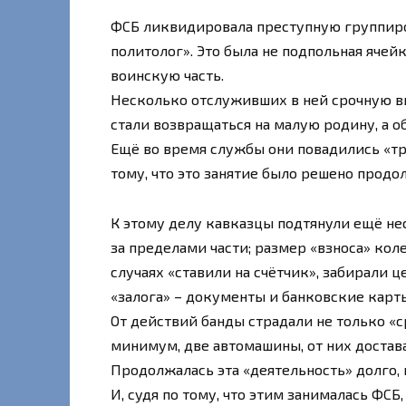
ФСБ ликвидировала преступную группиро
политолог». Это была не подпольная ячей
воинскую часть.
Несколько отслуживших в ней срочную вы
стали возвращаться на малую родину, а 
Ещё во время службы они повадились «тр
тому, что это занятие было решено прод
К этому делу кавказцы подтянули ещё не
за пределами части; размер «взноса» коле
случаях «ставили на счётчик», забирали ц
«залога» – документы и банковские карт
От действий банды страдали не только «ср
минимум, две автомашины, от них доста
Продолжалась эта «деятельность» долго,
И, судя по тому, что этим занималась ФСБ