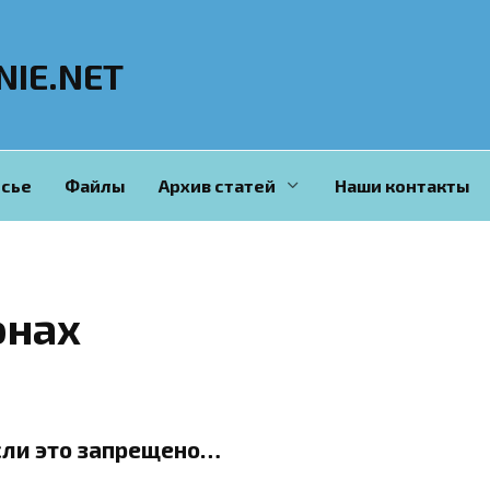
NIE.NET
сье
Файлы
Архив статей
Наши контакты
онах
сли это запрещено…