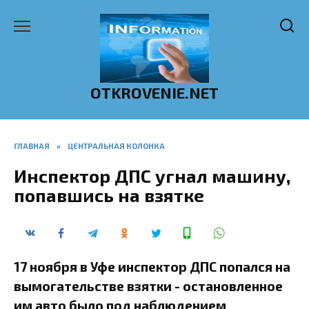
Перейти
к
содержанию
OTKROVENIE.NET
ГЛАВНАЯ
»
ЦЕНТРАЛЬНАЯ КОЛОНКА
Инспектор ДПС угнал машину,
попавшись на взятке
17 ноября в Уфе инспектор ДПС попался на
вымогательстве взятки - остановленное
им авто было под наблюдением