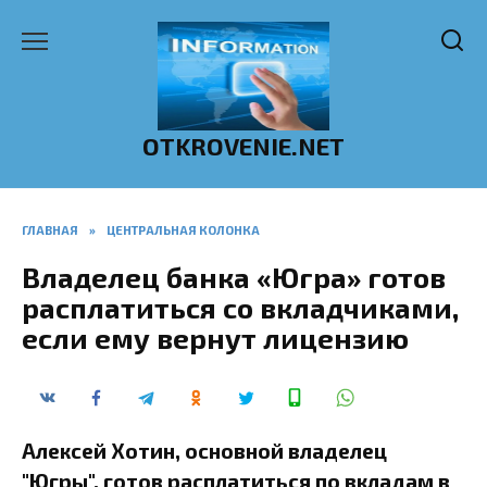
Перейти
к
содержанию
OTKROVENIE.NET
ГЛАВНАЯ
»
ЦЕНТРАЛЬНАЯ КОЛОНКА
Владелец банка «Югра» готов
расплатиться со вкладчиками,
если ему вернут лицензию
Алексей Хотин, основной владелец
"Югры", готов расплатиться по вкладам в