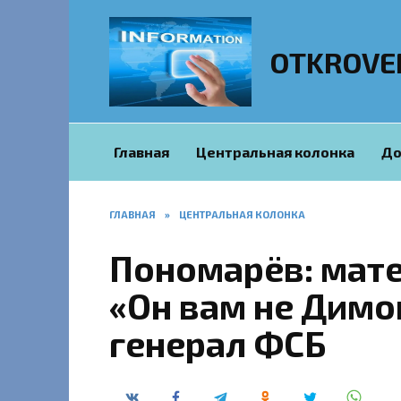
Перейти
к
содержанию
OTKROVE
Главная
Центральная колонка
До
ГЛАВНАЯ
»
ЦЕНТРАЛЬНАЯ КОЛОНКА
Пономарёв: мат
«Он вам не Димо
генерал ФСБ