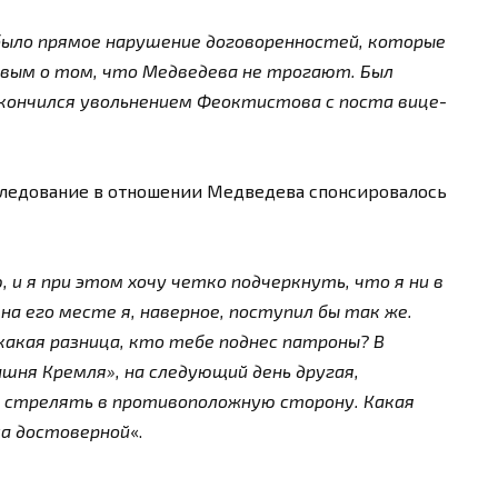
 было прямое нарушение договоренностей, которые
ым о том, что Медведева не трогают. Был
акончился увольнением Феоктистова с поста вице-
следование в отношении Медведева спонсировалось
, и я при этом хочу четко подчеркнуть, что я ни в
на его месте я, наверное, поступил бы так же.
какая разница, кто тебе поднес патроны? В
шня Кремля», на следующий день другая,
, стрелять в противоположную сторону. Какая
ла достоверной
«.