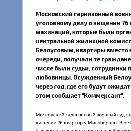
Московский гарнизонный военн
уголовному делу о хищении 76 
махинаций, которые были орг
центральной жилищной комисс
Белоусовым, квартиры вместо 
очереди, получали те граждане,
числе были судьи, сотрудники 
любовницы. Осужденный Белоус
через год, где его будут ожида
этом сообщает "Коммерсант".
Московский гарнизонный военный суд вы
хищении 76 квартир у Минобороны. В ре
бывшим начальником центральной жилищ