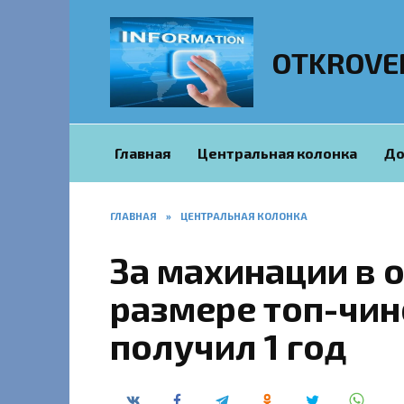
Перейти
к
содержанию
OTKROVE
Главная
Центральная колонка
До
ГЛАВНАЯ
»
ЦЕНТРАЛЬНАЯ КОЛОНКА
За махинации в 
размере топ-чи
получил 1 год