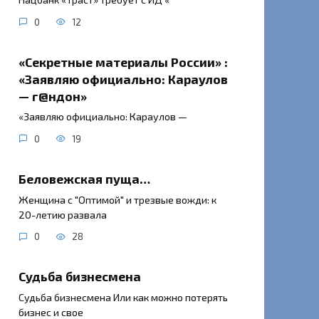
0
12
«Секретные материалы России» :
«Заявляю официально: Караулов
— г@ндон»
«Заявляю официально: Караулов —
0
19
Беловежская пуща…
Женщина с "Оптимой" и трезвые вожди: к
20-летию развала
0
28
Судьба бизнесмена
Судьба бизнесмена Или как можно потерять
бизнес и свое