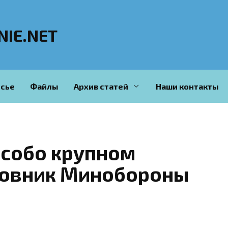
NIE.NET
сье
Файлы
Архив статей
Наши контакты
особо крупном
новник Минобороны