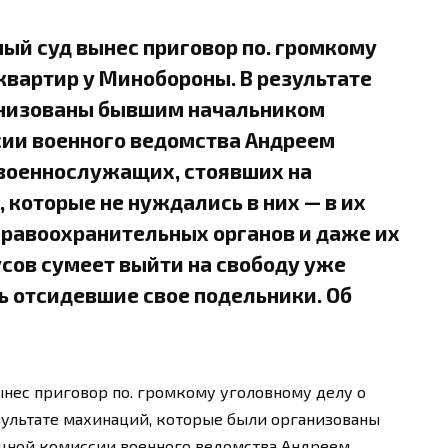
ый суд вынес приговор по. громкому
квартир у Минобороны. В результате
анизованы бывшим начальником
ии военного ведомства Андреем
военнослужащих, стоявших на
 которые не нуждались в них — в их
правоохранительных органов и даже их
ов сумеет выйти на свободу уже
ть отсидевшие свое подельники. Об
нес приговор по. громкому уголовному делу о
зультате махинаций, которые были организованы
ной комиссии военного ведомства Андреем