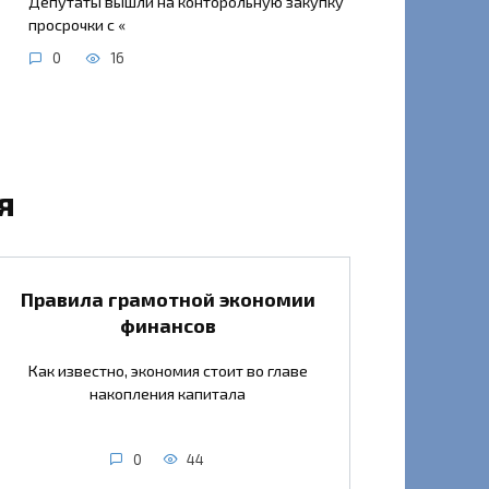
Депутаты вышли на конторольную закупку
просрочки с «
0
16
я
Правила грамотной экономии
финансов
Как известно, экономия стоит во главе
накопления капитала
0
44