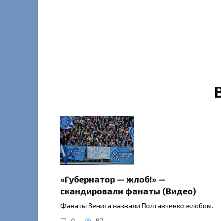
«Губернатор — жлоб!» —
скандировали фанаты (Видео)
Фанаты Зенита назвали Полтавченко жлобом.
0
87