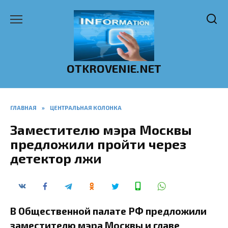
Перейти
к
содержанию
OTKROVENIE.NET
ГЛАВНАЯ
»
ЦЕНТРАЛЬНАЯ КОЛОНКА
Заместителю мэра Москвы
предложили пройти через
детектор лжи
В Общественной палате РФ предложили
заместителю мэра Москвы и главе