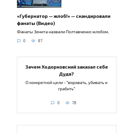
«Губернатор — жлоб!» — скандировали
фанаты (Видео)
Фанаты Зенита назвали Полтавченко жлобом.
0
87
Зачем Ходорковский заказал себе
Дудя?
О конкретной цели - "воровать, убивать и
грабить"
0
78