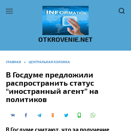
Перейти
к
содержанию
OTKROVENIE.NET
ГЛАВНАЯ
»
ЦЕНТРАЛЬНАЯ КОЛОНКА
В Госдуме предложили
распространить статус
“иностранный агент” на
политиков
В Госдуме считают, что за получение