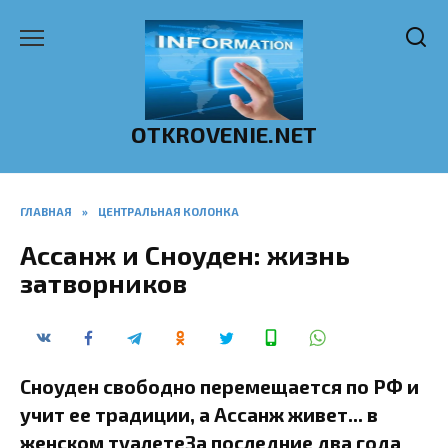
Перейти
к
содержанию
OTKROVENIE.NET
ГЛАВНАЯ
»
ЦЕНТРАЛЬНАЯ КОЛОНКА
Ассанж и Сноуден: жизнь
затворников
Сноуден свободно перемещается по РФ и
учит ее традиции, а Ассанж живет... в
женском туалетеЗа последние два года