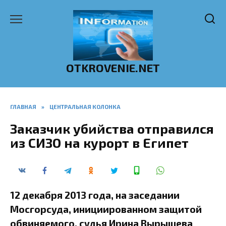
Перейти
к
содержанию
OTKROVENIE.NET
ГЛАВНАЯ
»
ЦЕНТРАЛЬНАЯ КОЛОНКА
Заказчик убийства отправился
из СИЗО на курорт в Египет
12 декабря 2013 года, на заседании
Мосгорсуда, инициированном защитой
обвиняемого, судья Ирина Вырышева