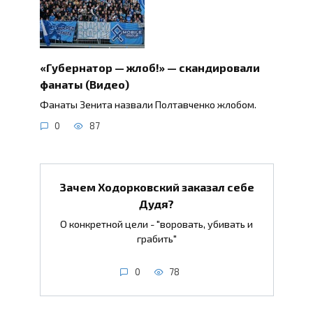
«Губернатор — жлоб!» — скандировали
фанаты (Видео)
Фанаты Зенита назвали Полтавченко жлобом.
0
87
Зачем Ходорковский заказал себе
Дудя?
О конкретной цели - "воровать, убивать и
грабить"
0
78