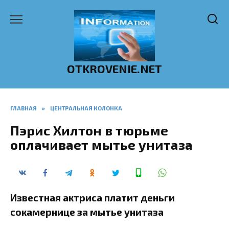
Перейти
к
содержанию
OTKROVENIE.NET
ГЛАВНАЯ
»
ЦЕНТРАЛЬНАЯ КОЛОНКА
Пэрис Хилтон в тюрьме
оплачивает мытье унитаза
Известная актриса платит деньги
сокамернице за мытье унитаза