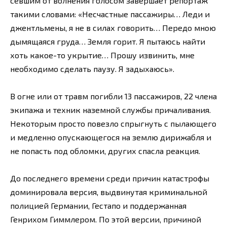
севшим от волнения голосом завершает репортаж
такими словами: «Несчастные пассажиры… Леди и
джентльмены, я не в силах говорить… Передо мною
дымящаяся груда… Земля горит. Я пытаюсь найти
хоть какое-то укрытие… Прошу извинить, мне
необходимо сделать паузу. Я задыхаюсь».
В огне или от травм погибли 13 пассажиров, 22 члена
экипажа и техник наземной службы причаливания.
Некоторым просто повезло спрыгнуть с пылающего
и медленно опускающегося на землю дирижабля и
не попасть под обломки, других спасла реакция.
До последнего времени среди причин катастрофы
доминировала версия, выдвинутая криминальной
полицией Германии, Гестапо и поддержанная
Генрихом Гиммлером. По этой версии, причиной