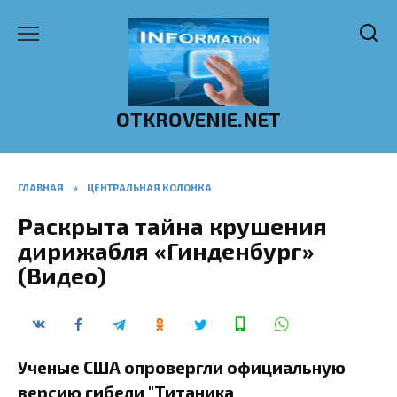
Перейти
к
содержанию
OTKROVENIE.NET
ГЛАВНАЯ
»
ЦЕНТРАЛЬНАЯ КОЛОНКА
Раскрыта тайна крушения
дирижабля «Гинденбург»
(Видео)
Ученые США опровергли официальную
версию гибели "Титаника