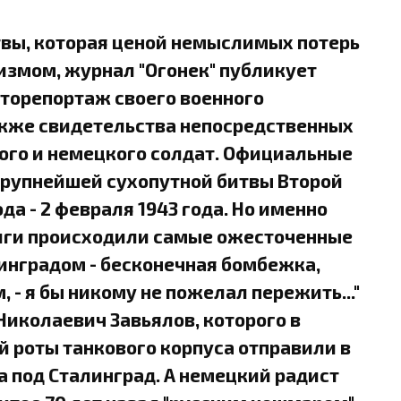
твы, которая ценой немыслимых потерь
измом, журнал "Огонек" публикует
торепортаж своего военного
также свидетельства непосредственных
кого и немецкого солдат. Официальные
 крупнейшей сухопутной битвы Второй
да - 2 февраля 1943 года. Но именно
лги происходили самые ожесточенные
алинградом - бесконечная бомбежка,
, - я бы никому не пожелал пережить..."
Николаевич Завьялов, которого в
 роты танкового корпуса отправили в
да под Сталинград. А немецкий радист