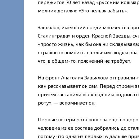
пережитое 70 лет назад «русским кошмаром
мелких деталях: «Это нельзя забыть».
Завьялов, имеющий среди множества про
Сталинграда» и орден Красной Звезды, с
«просто жизнь, как бы она ни складывала
страшно вспомнить, скольким людям она в
что, в общем-то, пояснений не требует.
На фронт Анатолия Завьялова отправили 
как рассказывает он сам. Перед строем з
причем заставили всех под ним подписать
роту», — вспоминает он.
Первые потери рота понесла еще по дорог
человека из ее состава добрались до ст
потому что одна из первых. А дальше прив