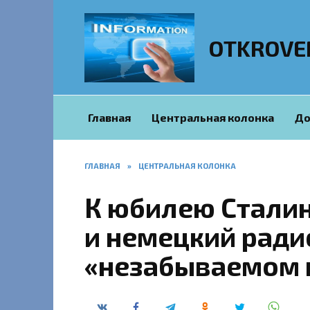
Перейти
к
содержанию
OTKROVE
Главная
Центральная колонка
До
ГЛАВНАЯ
»
ЦЕНТРАЛЬНАЯ КОЛОНКА
К юбилею Сталин
и немецкий ради
«незабываемом