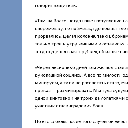
говорит защитник.
«Там, на Волге, когда наше наступление на
вперемешку, не поймешь, где немцы, где
прорвались. Целая колонна: танки, броне
только трое к утру живыми и остались», —
тогда «уцелел в мясорубке», объясняет ч
«Через несколько дней там же, под Сталин
рукопашной сошлись. А все по милости од
минируем, а тут уже рассветать стало, мы
приказ — разминировать. Мы туда сунулис
одной винтовкой на троих да лопатками 
участник сталинградских боев.
По его словам, после того случая он начал