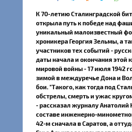
К 70-летию Сталинградской би
открыла путь к победе над фаш
уникальный малоизвестный фо
хроникера Георгия Зельмы, а 
участников тех событий - русс
даты начала и окончания этой
мировой войны - 17 июля 1942 го
зимой в междуречье Дона и Во
бои. "Такого, как тогда под Ст
обстрелы, смерть и ужас кругом
- рассказал журналу Анатолий 
составе инженерно-минометной
42-м сначала в Саратов, а отту