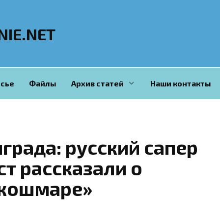
NIE.NET
сье
Файлы
Архив статей
Наши контакты
града: русский сапер
ст рассказали о
 кошмаре»