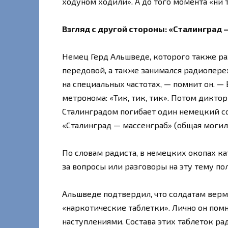
ходуном ходили». А до того момента «ни т
Взгляд с другой стороны: «Сталинград 
Немец Герд Альшведе, которого также раз
передовой, а также занимался радиопере
на специальных частотах, — помнит он. —
метронома: «Тик, тик, тик». Потом дикто
Сталинградом погибает один немецкий со
«Сталинград — массенграб» (общая могила
По словам радиста, в немецких окопах к
за вопросы или разговоры на эту тему п
Альшведе подтвердил, что солдатам вер
«наркотические таблетки». Лично он пом
наступлениями. Состава этих таблеток рад