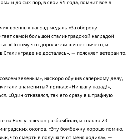
» и до сих пор, в свои 94 года, помнит все в
чих военных наград медаль «За оборону
читает самой большой сталинградской наградой
сь». «Потому что дороже жизни нет ничего, и
 Сталинграде не досталась», — поясняет ветеран то,
«совсем зеленым», наскоро обучив саперному делу,
ачитали знаменитый приказ: «Ни шагу назад!»,
ся. «Один отказался, так его сразу в штрафную
е на Волгу: эшелон разбомбили, и только 23
алинградских окопов. «Эту бомбежку хорошо помню,
ык, что смерть в полушаге от меня ходила», —