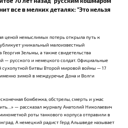
итое 70 лет назад "русским кошмаром"
мнит все в мелких деталях: "Это нельзя
ая ценой немыслимых потерь открыла путь к
публикует уникальный малоизвестный
 Георгия Зельмы, а также свидетельства
ий — русского и немецкого солдат. Официальные
й сухопутной битвы Второй мировой войны — 17
о именно зимой в междуречье Дона и Волги
есконечная бомбежка, обстрелы, смерть и ужас
жить…» — рассказал журналу Анатолий Николаевич
-минометной роты танкового корпуса отправили в
алинград. А немецкий радист Герд Альшведе называет