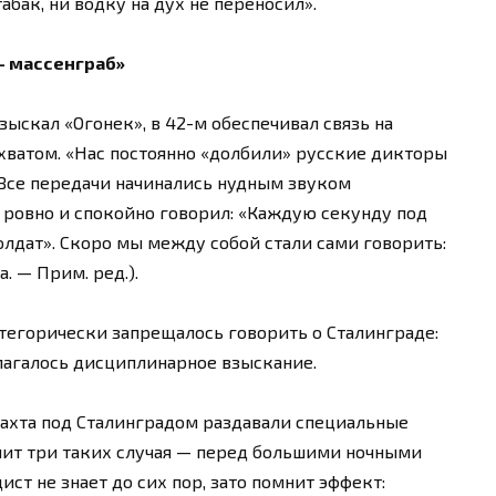
абак, ни водку на дух не переносил».
— массенграб»
ыскал «Огонек», в 42-м обеспечивал связь на
хватом. «Нас постоянно «долбили» русские дикторы
 Все передачи начинались нудным звуком
р ровно и спокойно говорил: «Каждую секунду под
лдат». Скоро мы между собой стали сами говорить:
. — Прим. ред.).
атегорически запрещалось говорить о Сталинграде:
олагалось дисциплинарное взыскание.
махта под Сталинградом раздавали специальные
нит три таких случая — перед большими ночными
ист не знает до сих пор, зато помнит эффект: