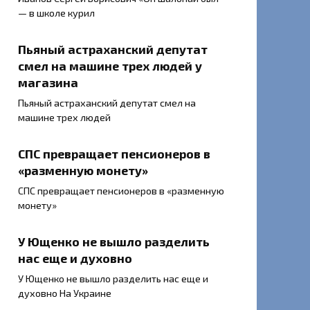
— в школе курил
Пьяный астраханский депутат
смел на машине трех людей у
магазина
Пьяный астраханский депутат смел на
машине трех людей
СПС превращает пенсионеров в
«разменную монету»
СПС превращает пенсионеров в «разменную
монету»
У Ющенко не вышло разделить
нас еще и духовно
У Ющенко не вышло разделить нас еще и
духовно На Украине