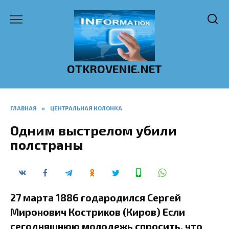
Перейти
к
содержанию
OTKROVENIE.NET
ГЛАВНАЯ
»
ЦЕНТРАЛЬНАЯ КОЛОНКА
Одним выстрелом убили
полстраны
27 марта 1886 годародился Сергей
Миронович Костриков (Киров) Если
сегодняшнюю молодежь спросить, что