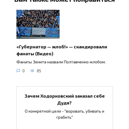
«Губернатор — жлоб!» — скандировали
фанаты (Видео)
Фанаты Зенита назвали Полтавченко жлобом.
0
85
Зачем Ходорковский заказал себе
Дудя?
О конкретной цели - "воровать, убивать и
грабить"