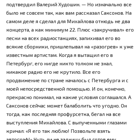
подтвердил Валерий Худошин. — Но изначально все
было не совсем так, как вам рассказал Саксонов. На
самом деле я сделал для Михайлова отнюдь не два
концерта, а как минимум 22. Плюс «закручивал» его
песни на всех радиостанциях, запихивал его во
всякие сборники, пришлепывал на «разогрев» к уже
известным артистам. Когда я вытащил его в
Петербург, его нигде никто толком не знал,
никакое радио его не крутило. Все его
продвижение по стране началось с Петербурга и с
моей непосредственной помощью. И он, конечно,
прекрасно понимал, на какие условия соглашался. А
Саксонов сейчас может балаболить что угодно. Он
тогда, как последняя профурсетка, бегал на все
выступления Михайлова. С выпученными глазами
кричал: «Я его так люблю! Позвольте взять
автограф!» Чуть ли не задницу был готов ему