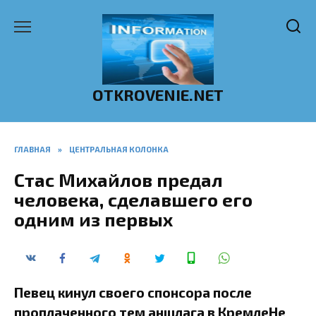
Перейти
к
содержанию
OTKROVENIE.NET
ГЛАВНАЯ
»
ЦЕНТРАЛЬНАЯ КОЛОНКА
Стас Михайлов предал
человека, сделавшего его
одним из первых
Певец кинул своего спонсора после
проплаченного тем аншлага в КремлеНе