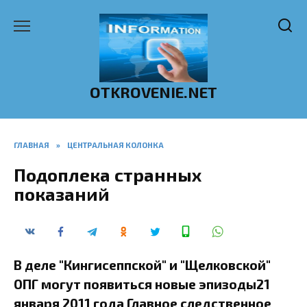
Перейти
к
содержанию
OTKROVENIE.NET
ГЛАВНАЯ
»
ЦЕНТРАЛЬНАЯ КОЛОНКА
Подоплека странных
показаний
В деле "Кингисеппской" и "Щелковской"
ОПГ могут появиться новые эпизоды21
января 2011 года Главное следственное