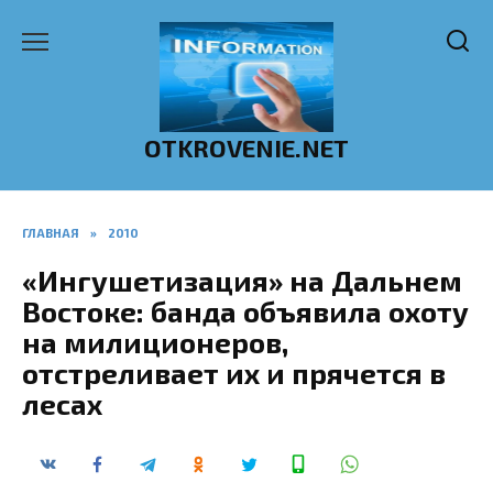
Перейти
к
содержанию
OTKROVENIE.NET
ГЛАВНАЯ
»
2010
«Ингушетизация» на Дальнем
Востоке: банда объявила охоту
на милиционеров,
отстреливает их и прячется в
лесах