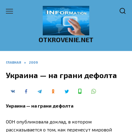
Перейти
к
содержанию
OTKROVENIE.NET
ГЛАВНАЯ
»
2009
Украина — на грани дефолта
Украина — на грани дефолта
ООН опубликовала доклад, в котором
рассказывается о том, как перенесут мировой