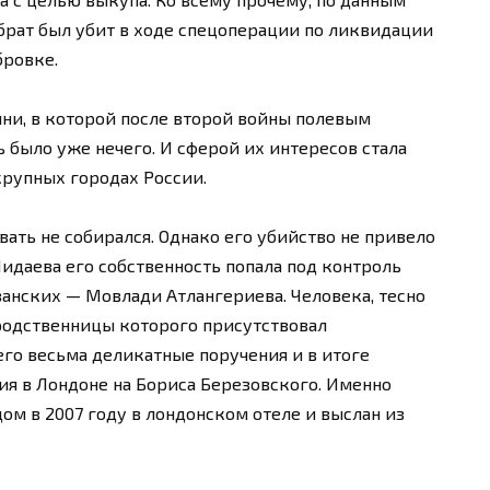
брат был убит в ходе спецоперации по ликвидации
бровке.
чни, в которой после второй войны полевым
 было уже нечего. И сферой их интересов стала
крупных городах России.
вать не собирался. Однако его убийство не привело
идаева его собственность попала под контроль
занских — Мовлади Атлангериева. Человека, тесно
 родственницы которого присутствовал
го весьма деликатные поручения и в итоге
ия в Лондоне на Бориса Березовского. Именно
ом в 2007 году в лондонском отеле и выслан из