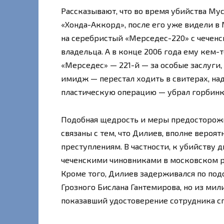
Рассказывают, что во время убийства Му
«Хонда-Аккорд», после его уже видели в 
на серебристый «Мерседес-220» с чечен
владельца. А в конце 2006 года ему кем-
«Мерседес» — 221-й — за особые заслуги,
имидж — перестал ходить в свитерах, на
пластическую операцию — убрал горбинку
Подобная щедрость и меры предосторожн
связаны с тем, что Дилиев, вполне вероя
преступлениям. В частности, к убийству
чеченскими чиновниками в московском ре
Кроме того, Дилиев задерживался по по
Грозного Бислана Гантемирова, но из мил
показавший удостоверение сотрудника с