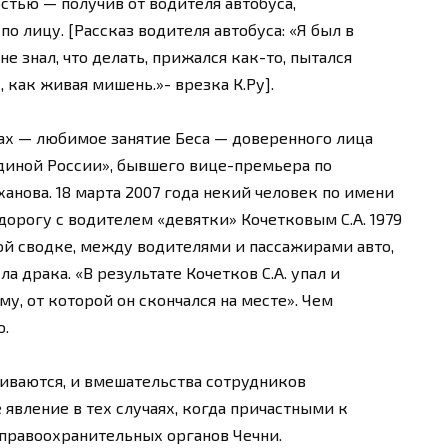
стью — получив от водителя автобуса,
о лицу. [Рассказ водителя автобуса: «Я был в
не знал, что делать, прижался как-то, пытался
, как живая мишень.»- врезка К.Ру].
ах — любимое занятие Беса — доверенного лица
Единой России», бывшего вице-премьера по
нова. 18 марта 2007 года некий человек по имени
дорогу с водителем «девятки» Кочетковым С.А. 1979
ой сводке, между водителями и пассажирами авто,
а драка. «В результате Кочетков С.А. упал и
у, от которой он скончался на месте». Чем
о.
чиваются, и вмешательства сотрудников
явление в тех случаях, когда причастными к
правоохранительных органов Чечни.