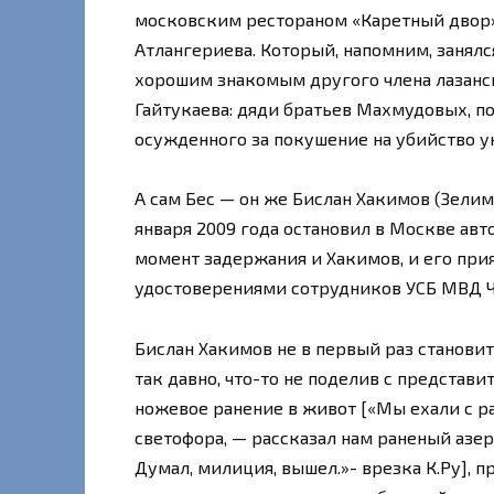
московским рестораном «Каретный двор»
Атлангериева. Который, напомним, занялс
хорошим знакомым другого члена лазанс
Гайтукаева: дяди братьев Махмудовых, п
осужденного за покушение на убийство у
А сам Бес — он же Бислан Хакимов (Зелим
января 2009 года остановил в Москве авт
момент задержания и Хакимов, и его при
удостоверениями сотрудников УСБ МВД Ч
Бислан Хакимов не в первый раз станови
так давно, что-то не поделив с представ
ножевое ранение в живот [«Мы ехали с р
светофора, — рассказал нам раненый азер
Думал, милиция, вышел.»- врезка К.Ру], 