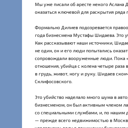
Мы уже писали об аресте некого Аслана Д
оказаться ключевой для раскрытия ряда 
Формально Дилиев подозревается правоо
года бизнесмена Мустафы Шидаева. Это у
Как рассказывают наши источники, Шидаев
не один, он и его люди попытались оказа
сопровождали вооруженные люди. Пока «
отношения, убийца с колена четыре раза 
в грудь, живот, ногу и руку. Шидаев ско
Склифосовского.
Это убийство наделало много шума в авт
бизнесменом, он был активным членом ла
со специальными службами, и, по нашим 
— прежде всего недвижимостью в Москв
уголовному делу о похищении бизнесмена