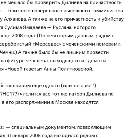
 не мешало бы проверить Дилиева на причастность
ва — близкого поверенного нынешнего замминистра
 Алханова. А также на его причастность к убийству
та Сулима Ямадаева — Руслана, которого
онце 2008 года. (По некоторым данным, рядом с
 серебристый «Мерседес» с чеченскими номерами,
Чечни.) А также было бы не лишним провести
ева фигуре человека, выходящего из дома на
ля «Новой газеты» Анны Политковской.
обственником еще одного (или того же?)
НЕ 177) числится все тот же патрон Дилиева по
, в его распоряжении в Москве находятся
ом» — специальным документом, позволяющим
ад 31 января 2008 года находился рядом с