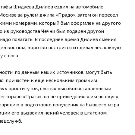
стафы Шидаева Дилиев ездил на автомобиле
Москве за рулем джипа «Прадо», затем он пересел
скими номерами, который был оформлен на другого
то из руководства Чечни был подарен другой
 надо полагать. В последнее время Дилиев сменил
дел костюм, коротко постригся и сделал несложную
 с носа.
ости, по данным наших источников, могут быть
тно, причастен к еще нескольким громким
 двух проституток, снятых высокопоставленными
сторане «Прага», но не пришедшихся им по вкусу.
дозрению в подготовке покушения на бывшего мэра
иции его вызволил некий человек в штатском,
пецслужб.