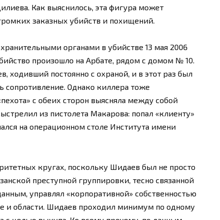
илиева. Как выяснилось, эта фигура может
громких заказных убийств и похищений.
хранительными органами в убийстве 13 мая 2006
бийство произошло на Арбате, рядом с домом № 10.
, ходивший постоянно с охраной, и в этот раз был
ть сопротивление. Однако киллера тоже
пехота» с обеих сторон выясняла между собой
выстрелил из пистолета Макарова: попал «клиенту»
нчался на операционном столе Института имени
оритетных кругах, поскольку Шидаев был не просто
занской преступной группировки, тесно связанной
данным, управлял «корпоративной» собственностью
е и области. Шидаев проходил минимум по одному
 с целью выкупа. Ко всему прочему, по данным