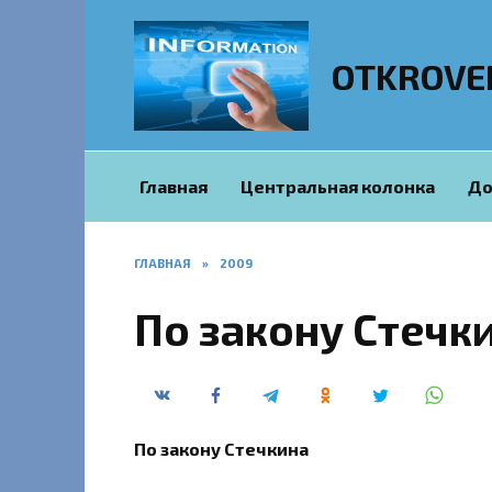
Перейти
к
содержанию
OTKROVE
Главная
Центральная колонка
До
ГЛАВНАЯ
»
2009
По закону Стечк
По закону Стечкина