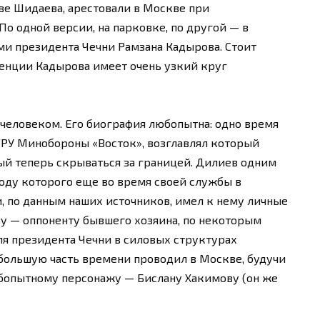
ве Шидаева, арестовали в Москве при
По одной версии, на парковке, по другой — в
ми президента Чечни Рамзана Кадырова. Стоит
денции Кадырова имеет очень узкий круг
 человеком. Его биография любопытна: одно время
ГРУ Минобороны «Восток», возглавлял который
ый теперь скрываться за границей. Дилиев одним
воду которого еще во время своей службы в
, по данным наших источников, имел к нему личные
ву — оппоненту бывшего хозяина, по некоторым
ля президента Чечни в силовых структурах
большую часть времени проводил в Москве, будучи
бопытному персонажу — Бислану Хакимову (он же