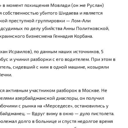
 в момент похищения Мовлади (он же Руслан)
я собственностью убитого Шидаева и является
кой преступной группировки — Лом-Али
одсудимых по делу убийства Анны Политковской,
краинского бизнесмена Геннадия Корбана.
хан Исраилов), по данным наших источников, 5
обус и учинил разборки с его водителем. При этом в
ятель, сидевший с ним в одной машине, козыряли
ечни.
тся активным участником разборок в Москве. Не
ителями азербайджанской диаспоры, он получил
абочими с рынка на «Мерседесе», остановились у
байджанец. — Вдруг вижу в окно — дуло пистолета.
пролежал долго в больнице и спустя недолгое время