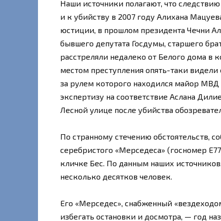
Наши источники полагают, что следствию
и к убийству в 2007 году Алихана Мацуе
юстиции, в прошлом президента Чечни Алу
бывшего депутата Госдумы, старшего бра
расстреляли недалеко от Белого дома в к
местом преступления опять-таки видели
за рулем которого находился майор МВД 
экспертизу на соответствие Аслана Дили
Лесной улице после убийства обозревате
По странному стечению обстоятельств, с
серебристого «Мерседеса» (госномер Е777
кличке Бес. По данным наших источников
несколько десятков человек.
Его «Мерседес», снабженный «вездеход
избегать остановки и досмотра, — год наз