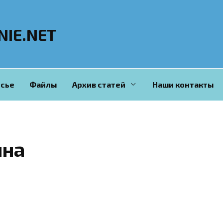
NIE.NET
сье
Файлы
Архив статей
Наши контакты
ина