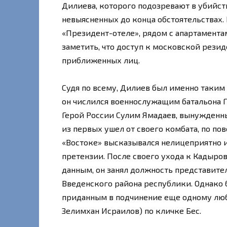
Дилиева, которого подозревают в убийст
невыясненных до конца обстоятельствах. 
«Президент-отеле», рядом с апартамента
заметить, что доступ к московской рези
приближенных лиц.
Судя по всему, Дилиев был именно таким
он числился военнослужащим батальона 
Герой России Сулим Ямадаев, вынужденн
из первых ушел от своего комбата, по по
«Востоке» высказывался нелицеприятно и
претензии. После своего ухода к Кадыро
данным, он занял должность представите
Введенского района республики. Однако 
приданным в подчинение еще одному лю
Зелимхан Исраилов) по кличке Бес.