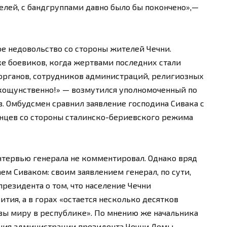
елей, с бандгруппами давно было бы покончено»,—
е недовольство со стороны жителей Чечни.
е боевиков, когда жертвами последних стали
органов, сотрудников администраций, религиозных
 кощунственно!» — возмутился уполномоченный по
. Омбудсмен сравнил заявление господина Сивака с
нцев со стороны сталинско-бериевского режима
нтервью генерала не комментировал. Однако вряд
ем Сиваком: своим заявлением генерал, по сути,
резидента о том, что население Чечни
ития, а в горах «остается несколько десятков
зы миру в республике». По мнению же начальника
ния администрации президента Чечни Лемы