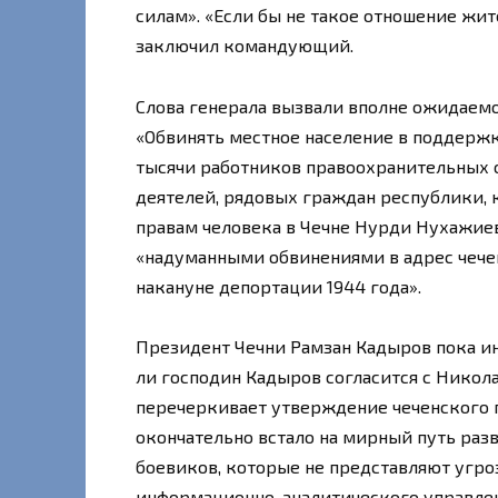
силам». «Если бы не такое отношение жит
заключил командующий.
Слова генерала вызвали вполне ожидаемо
«Обвинять местное население в поддержк
тысячи работников правоохранительных 
деятелей, рядовых граждан республики,
правам человека в Чечне Нурди Нухажиев
«надуманными обвинениями в адрес чече
накануне депортации 1944 года».
Президент Чечни Рамзан Кадыров пока и
ли господин Кадыров согласится с Никола
перечеркивает утверждение чеченского п
окончательно встало на мирный путь разв
боевиков, которые не представляют угро
информационно-аналитического управле