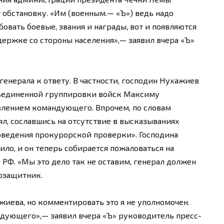
 обстановку. «Им (военным.— «Ъ») ведь надо
бовать боевые, звания и награды, вот и появляются
держке со стороны населения»,— заявил вчера «Ъ»
енерала к ответу. В частности, господин Нухажиев
бъединенной группировки войск Максиму
явлением командующего. Впрочем, по словам
л, сославшись на отсутствие в высказываниях
оведения прокурорской проверки». Господина
ло, и он теперь собирается пожаловаться на
РФ. «Мы это дело так не оставим, генерал должен
возащитник.
жиева, но комментировать это я не уполномочен.
дующего»,— заявил вчера «Ъ» руководитель пресс-