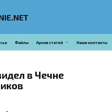
NIE.NET
сье
Файлы
Архив статей
Наши контакты
идел в Чечне
виков