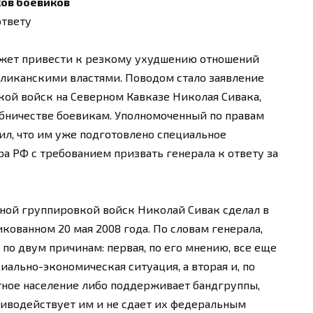
ов боевиков
ответу
может привести к резкому ухудшению отношений
иканскими властями. Поводом стало заявление
й войск на Северном Кавказе Николая Сивака,
бничестве боевикам. Уполномоченный по правам
л, что им уже подготовлено специальное
а РФ с требованием призвать генерала к ответу за
ой группировкой войск Николай Сивак сделал в
икованном 20 мая 2008 года. По словам генерала,
 по двум причинам: первая, по его мнению, все еще
ально-экономическая ситуация, а вторая и, по
стное население либо поддерживает бандгруппы,
отиводействует им и не сдает их федеральным