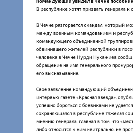
Командующий увидел в Чечне пособник
В республике хотят призвать генерала к 
В Чечне разгорается скандал, который 
между военным командованием и республ
командующего объединенной группировко
обвинившего жителей республики в посо
человека в Чечне Нурди Нухажиев сообщи
обращение на имя генерального прокурор
его высказывание.
Свое заявление командующий объединенн
интервью газете «Красная звезда», опубл
успешно бороться с боевиками не удается
сохраняющаяся в республике тяжелая соци
мнению генерала, главная в том, что «ме
либо относится к ним нейтрально, не пр