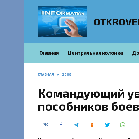
Перейти
к
содержанию
OTKROVE
Главная
Центральная колонка
До
ГЛАВНАЯ
»
2008
Командующий ув
пособников бое