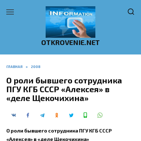
Перейти
к
содержанию
OTKROVENIE.NET
ГЛАВНАЯ
»
2008
О роли бывшего сотрудника
ПГУ КГБ СССР «Алексея» в
«деле Щекочихина»
О роли бывшего сотрудника ПГУ КГБ СССР
«Алексея» в «деле Щекочихина»