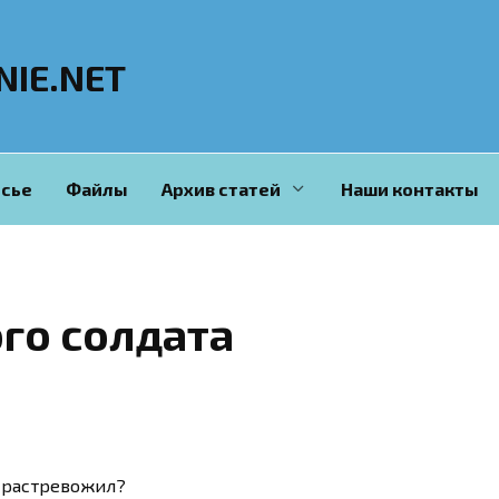
NIE.NET
сье
Файлы
Архив статей
Наши контакты
ого солдата
, растревожил?