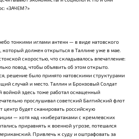
ос: «ЗАЧЕМ?»
 небо тонкими иглами антенн — в виде натовского
 который должен открыться в Таллине уже в мае.
стонской скоростью, что складывалось впечатление:
лько повод, чтобы объявить об этом открыто.
ся, решение было принято натовскими структурами
дящий случай и место. Таллин и Бронзовый Солдат
й войной здесь тоже работал оснащенный
ечательно прослушивал советский Балтийский флот
от центр будет сканировать российскую
диции — хотя над «кибератаками с кремлевских
ытались приравнять к военной угрозе, потешался
мериканский. Привлечь к суду и оштрафовать за