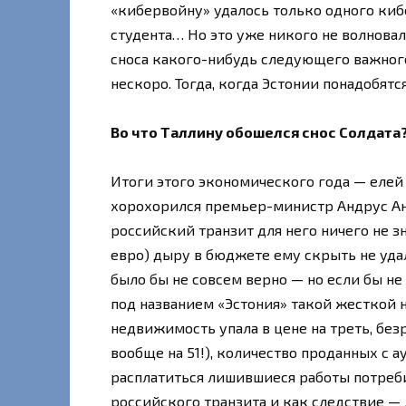
«кибервойну» удалось только одного ки
студента… Но это уже никого не волновал
сноса какого-нибудь следующего важного
нескоро. Тогда, когда Эстонии понадобят
Во что Таллину обошелся снос Солдата
Итоги этого экономического года — елей д
хорохорился премьер-министр Андрус Анси
российский транзит для него ничего не 
евро) дыру в бюджете ему скрыть не удало
было бы не совсем верно — но если бы не 
под названием «Эстония» такой жесткой н
недвижимость упала в цене на треть, без
вообще на 51!), количество проданных с 
расплатиться лишившиеся работы потреби
российского транзита и как следствие — 