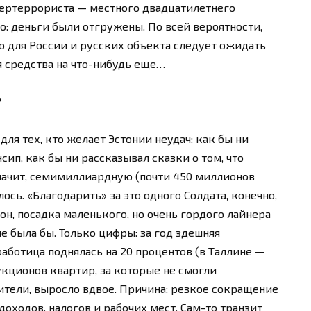
бертеррориста — местного двадцатилетнего
о: деньги были отгружены. По всей вероятности,
 для России и русских объекта следует ожидать
ся средства на что-нибудь еще…
?
ля тех, кто желает Эстонии неудач: как бы ни
п, как бы ни рассказывал сказки о том, что
значит, семимиллиардную (почти 450 миллионов
сь. «Благодарить» за это одного Солдата, конечно,
он, посадка маленького, но очень гордого лайнера
е была бы. Только цифры: за год здешняя
работица поднялась на 20 процентов (в Таллине —
аукционов квартир, за которые не смогли
тели, выросло вдвое. Причина: резкое сокращение
доходов, налогов и рабочих мест. Сам-то транзит