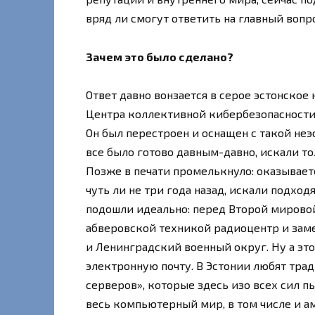
вряд ли смогут ответить на главный вопр
Зачем это было сделано?
Ответ давно вонзается в серое эстонское
Центра коллективной кибербезопасности,
Он был перестроен и оснащен с такой неэ
все было готово давным-давно, искали то
Позже в печати промелькнуло: оказывает
чуть ли не три года назад, искали подхо
подошли идеально: перед Второй мирово
абверовской техникой радиоцентр и зам
и Ленинградский военный округ. Ну а эт
электронную почту. В Эстонии любят тра
серверов», которые здесь изо всех сил п
весь компьютерный мир, в том числе и а