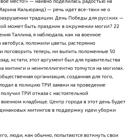
овое место!» — наивно поделилась радостью на
Марина Кальюранд) — речь идет все-таки не о
о разрушении традиции. День Победы для русских —
акой может быть праздник в окружении могил? 22
ния Таллина, я наблюдала, как на военное
автобуса, положили цветы, растерянно
Ни поговорить теперь, ни выпить положенные 50
азад, кстати, этот аргумент был для правительства
а митинги и неинтеллигентно топчутся на могилах.
общественная организация, созданная для того,
 подал в полицию ТРИ заявки на проведение
 получил ТРИ отказа с настоятельной
военном кладбище. Центр города в этот день будет
одинаковых митингов в поддержку идеи уборки
сего, люди, как обычно, попытаются воткнуть свои