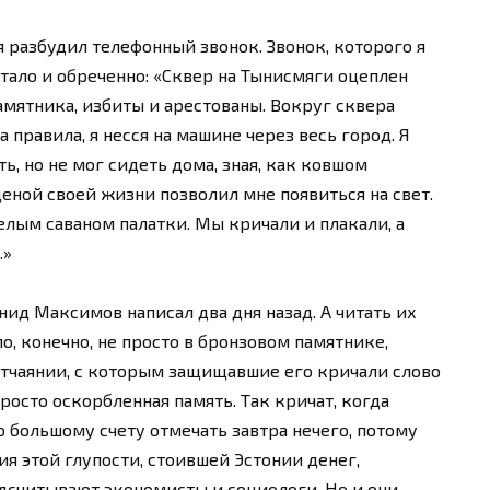
 разбудил телефонный звонок. Звонок, которого я
стало и обреченно: «Сквер на Тынисмяги оцеплен
амятника, избиты и арестованы. Вокруг сквера
правила, я несся на машине через весь город. Я
ь, но не мог сидеть дома, зная, как ковшом
еной своей жизни позволил мне появиться на свет.
елым саваном палатки. Мы кричали и плакали, а
…»
нид Максимов написал два дня назад. А читать их
ло, конечно, не просто в бронзовом памятнике,
 отчаянии, с которым защищавшие его кричали слово
росто оскорбленная память. Так кричат, когда
 большому счету отмечать завтра нечего, потому
ия этой глупости, стоившей Эстонии денег,
одсчитывают экономисты и социологи. Но и они