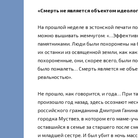
«Смерть не является объектом идеоло
На прошлой неделе в эстонской печати по
можно вышивать жемчугом: «…Эффективн
памятниками. Люди были похоронены на
их останки из освященной земли, как ка
похороненные, они, скорее всего, были по
было пожалеть… Смерть является не объ
реальностью».
Не прошло, как говорится, и года… При т
произошло год назад, здесь осознают нес
российского гражданина Дмитрия Ганина 
городка Муствеэ, в котором его маме-учи
оставшийся в семье за старшего после сме
и младшей сестре. И был убит в ночь ма