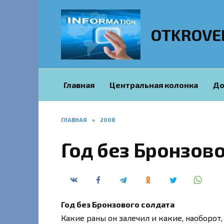
Перейти
к
содержанию
OTKROVE
Главная
Центральная колонка
До
ГЛАВНАЯ
»
2008
Год без Бронзов
Год без Бронзового солдата
Какие раны он залечил и какие, наоборот