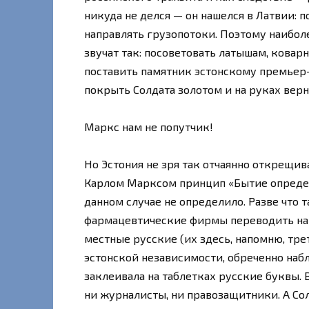
никуда не делся — он нашелся в Латвии: п
направлять грузопотоки. Поэтому наибол
звучат так: посоветовать латышам, кова
поставить памятник эстонскому премьер-
покрыть Солдата золотом и на руках вер
Маркс нам не попутчик!
Но Эстония не зря так отчаянно открещи
Карлом Марксом принцип «Бытие определя
данном случае не определило. Разве что 
фармацевтические фирмы переводить на р
местные русские (их здесь, напомню, трет
эстонской независимости, обреченно наб
заклеивала на таблетках русские буквы. 
ни журналисты, ни правозащитники. А Со