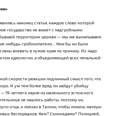
гии»
явилась наконец статья, каждое слово которой
ое государство не воюет с надгробными
 бывшей территории церкви — мы же выкапываем
кие-нибудь гробокопатели… Кем бы ни были
сланы воевать в чужие края по приказу. Их надо
ектом идеологии, а объединяющей всех печальной
акой скорости реакции подлинный смысл того, что
коро. И уж тем более вряд ли найдут убийцу
— 19-летнего парня из маленького эстонского
тельнице не нашлось работы, поэтому он,
рти отца, и поехал в Таллин, чтобы помочь матери
ссовых беспорядков. Кем? Скинхедами? Полицией,