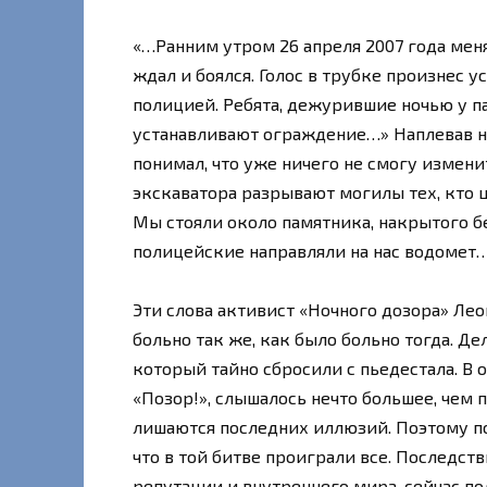
«…Ранним утром 26 апреля 2007 года меня
ждал и боялся. Голос в трубке произнес у
полицией. Ребята, дежурившие ночью у п
устанавливают ограждение…» Наплевав на 
понимал, что уже ничего не смогу изменит
экскаватора разрывают могилы тех, кто ц
Мы стояли около памятника, накрытого б
полицейские направляли на нас водомет
Эти слова активист «Ночного дозора» Лео
больно так же, как было больно тогда. Де
который тайно сбросили с пьедестала. В
«Позор!», слышалось нечто большее, чем п
лишаются последних иллюзий. Поэтому по
что в той битве проиграли все. Последств
репутации и внутреннего мира, сейчас п