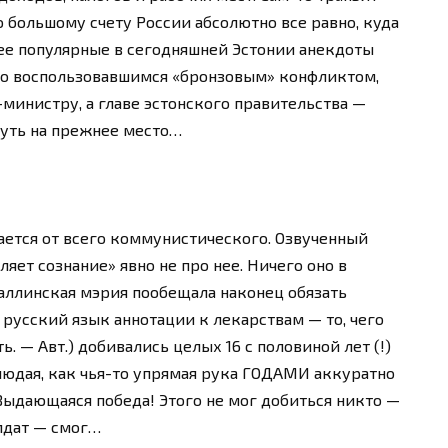
о большому счету России абсолютно все равно, куда
ее популярные в сегодняшней Эстонии анекдоты
рно воспользовавшимся «бронзовым» конфликтом,
министру, а главе эстонского правительства —
нуть на прежнее место…
вается от всего коммунистического. Озвученный
ет сознание» явно не про нее. Ничего оно в
таллинская мэрия пообещала наконец обязать
усский язык аннотации к лекарствам — то, чего
ь. — Авт.) добивались целых 16 с половиной лет (!)
людая, как чья-то упрямая рука ГОДАМИ аккуратно
Выдающаяся победа! Этого не мог добиться никто —
лдат — смог…