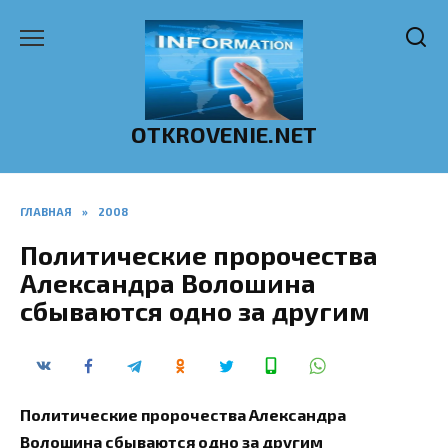
Перейти
к
содержанию
OTKROVENIE.NET
ГЛАВНАЯ
»
2008
Политические пророчества
Александра Волошина
сбываются одно за другим
Политические пророчества Александра
Волошина сбываются одно за другим