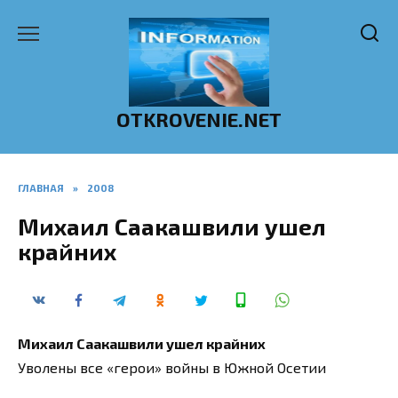
Перейти
к
содержанию
OTKROVENIE.NET
ГЛАВНАЯ
»
2008
Михаил Саакашвили ушел
крайних
Михаил Саакашвили ушел крайних
Уволены все «герои» войны в Южной Осетии