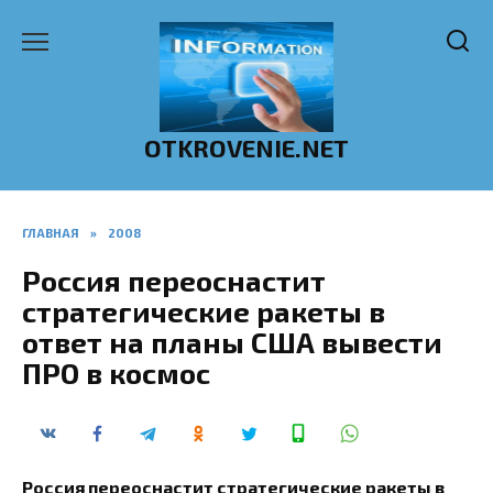
Перейти
к
содержанию
OTKROVENIE.NET
ГЛАВНАЯ
»
2008
Россия переоснастит
стратегические ракеты в
ответ на планы США вывести
ПРО в космос
Россия переоснастит стратегические ракеты в