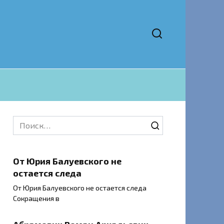
Search
for:
От Юрия Балуевского не
остается следа
От Юрия Балуевского не остается следа
Сокращения в