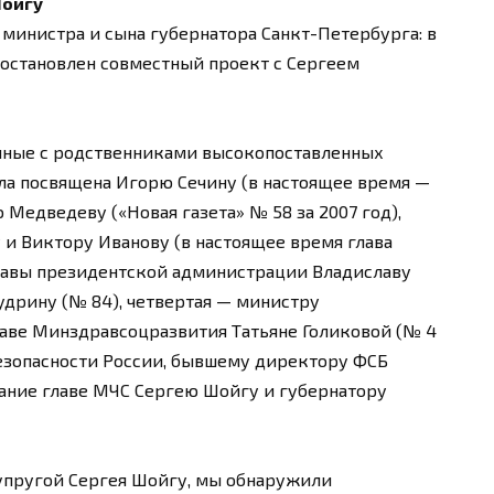
Шойгу
 министра и сына губернатора Санкт-Петербурга: в
остановлен совместный проект с Сергеем
нные с родственниками высокопоставленных
ла посвящена Игорю Сечину (в настоящее время —
Медведеву («Новая газета» № 58 за 2007 год),
и Виктору Иванову (в настоящее время глава
главы президентской администрации Владиславу
дрину (№ 84), четвертая — министру
аве Минздравсоцразвития Татьяне Голиковой (№ 4
 безопасности России, бывшему директору ФСБ
ание главе МЧС Сергею Шойгу и губернатору
супругой Сергея Шойгу, мы обнаружили