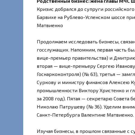
Родственный бизнес: жена главы МЧС 
Кризис добрался до супруги российского
Барвихе на Рублево-Успенском шоссе при
Матвиенко
Продолжаем исследовать бизнесы, связа
госслужащих. Напомним, первая часть бы
вице-премьер правительства) и Дмитрию 
вторая — вице-премьеру Сергею Иванову 
Госнаркоконтроля) (№ 63), третья — зам
Суркову и министру финансов Алексею Ку
промышленности Виктору Христенко и гл
за 2008 год). Пятая — секретарю Совета
Николаю Патрушеву (№ 36). Уделим вним
Санкт-Петербурга Валентине Матвиенко.
Изучая бизнесы, в прошлом связанные с 