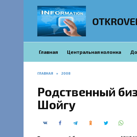
Перейти
к
содержанию
OTKROVE
Главная
Центральная колонка
До
ГЛАВНАЯ
»
2008
Родственный биз
Шойгу