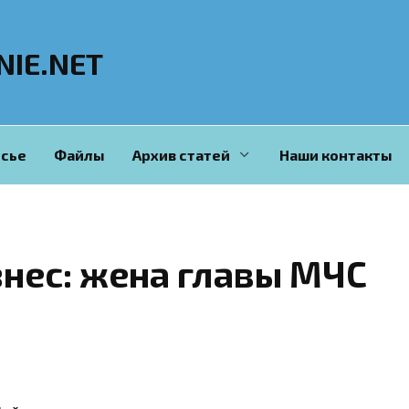
NIE.NET
сье
Файлы
Архив статей
Наши контакты
нес: жена главы МЧС