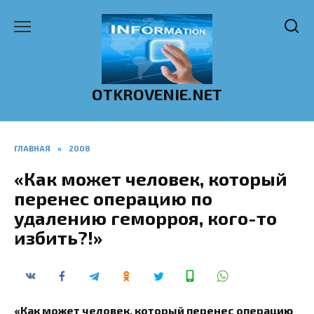
Перейти
к
содержанию
OTKROVENIE.NET
ГЛАВНАЯ
»
2008
«Как может человек, который
перенес операцию по
удалению геморроя, кого-то
избить?!»
«Как может человек, который перенес операцию