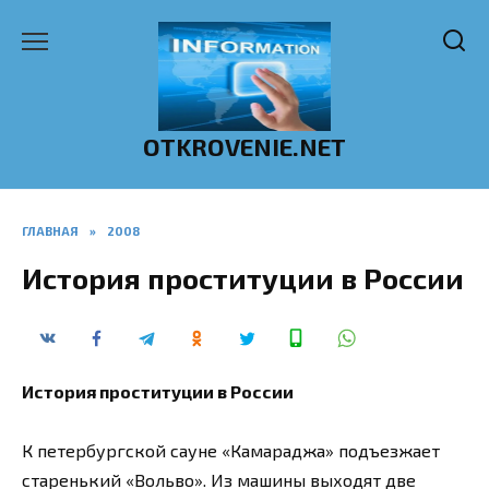
Перейти
к
содержанию
OTKROVENIE.NET
ГЛАВНАЯ
»
2008
История проституции в России
История проституции в России
К петербургской сауне «Камараджа» подъезжает
старенький «Вольво». Из машины выходят две