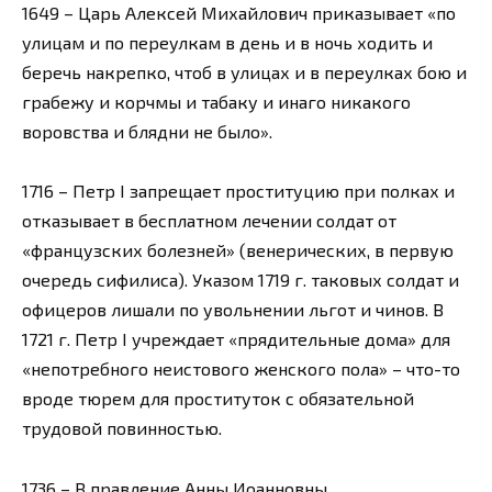
1649 – Царь Алексей Михайлович приказывает «по
улицам и по переулкам в день и в ночь ходить и
беречь накрепко, чтоб в улицах и в переулках бою и
грабежу и корчмы и табаку и инаго никакого
воровства и блядни не было».
1716 – Петр I запрещает проституцию при полках и
отказывает в бесплатном лечении солдат от
«французских болезней» (венерических, в первую
очередь сифилиса). Указом 1719 г. таковых солдат и
офицеров лишали по увольнении льгот и чинов. В
1721 г. Петр I учреждает «прядительные дома» для
«непотребного неистового женского пола» – что-то
вроде тюрем для проституток с обязательной
трудовой повинностью.
1736 – В правление Анны Иоанновны