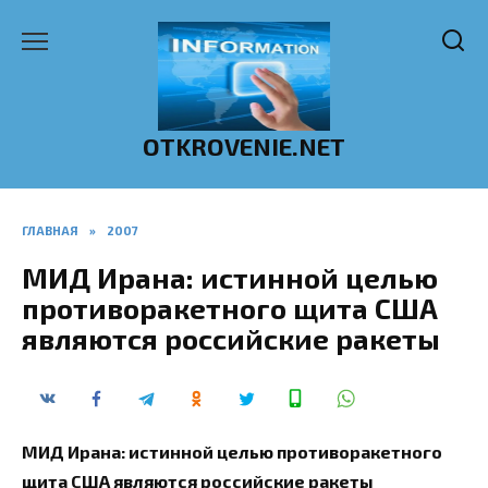
Перейти
к
содержанию
OTKROVENIE.NET
ГЛАВНАЯ
»
2007
МИД Ирана: истинной целью
противоракетного щита США
являются российские ракеты
МИД Ирана: истинной целью противоракетного
щита США являются российские ракеты