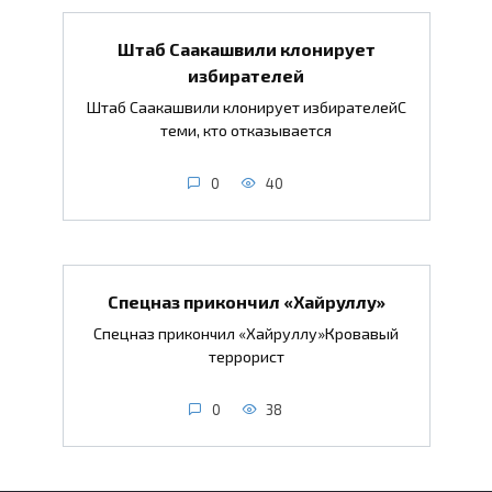
Штаб Саакашвили клонирует
избирателей
Штаб Саакашвили клонирует избирателейС
теми, кто отказывается
0
40
Спецназ прикончил «Хайруллу»
Спецназ прикончил «Хайруллу»Кровавый
террорист
0
38