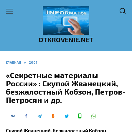
Перейти
к
содержанию
OTKROVENIE.NET
ГЛАВНАЯ
»
2007
«Секретные материалы
России» : Скупой Жванецкий,
безжалостный Кобзон, Петров-
Петросян и др.
Скупой Жванецкий, безжалостный Кобзон,