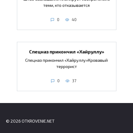
теми, кто отказывается
0
40
Спецназ прикончил «Хайруллу»
Спецназ прикончил «Хайруллу»Кровавый
террорист
0
37
© 2026 OTKROVENIE.NET