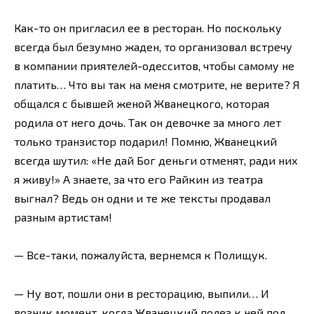
Как-то он пригласил ее в ресторан. Но поскольку
всегда был безумно жаден, то организовал встречу
в компании приятелей-одесситов, чтобы самому не
платить… Что вы так на меня смотрите, не верите? Я
общался с бывшей женой Жванецкого, которая
родила от него дочь. Так он девочке за много лет
только транзистор подарил! Помню, Жванецкий
всегда шутил: «Не дай Бог деньги отменят, ради них
я живу!» А знаете, за что его Райкин из театра
выгнал? Ведь он одни и те же тексты продавал
разным артистам!
— Все-таки, пожалуйста, вернемся к Полищук.
— Ну вот, пошли они в ресторацию, выпили… И
возник момент, когда Жванецкий полез к ней под