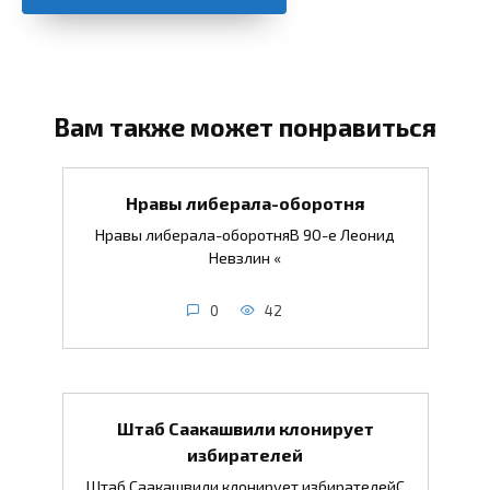
Вам также может понравиться
Нравы либерала-оборотня
Нравы либерала-оборотняВ 90-е Леонид
Невзлин «
0
42
Штаб Саакашвили клонирует
избирателей
Штаб Саакашвили клонирует избирателейС