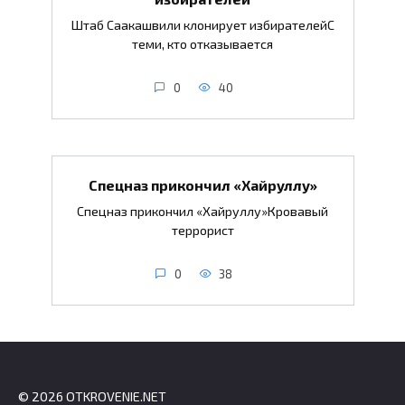
Штаб Саакашвили клонирует избирателейС
теми, кто отказывается
0
40
Спецназ прикончил «Хайруллу»
Спецназ прикончил «Хайруллу»Кровавый
террорист
0
38
© 2026 OTKROVENIE.NET