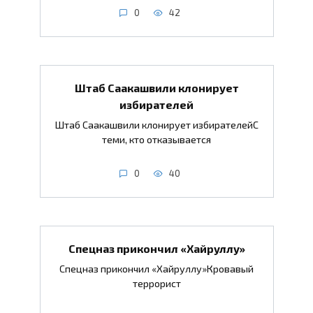
0
42
Штаб Саакашвили клонирует
избирателей
Штаб Саакашвили клонирует избирателейС
теми, кто отказывается
0
40
Спецназ прикончил «Хайруллу»
Спецназ прикончил «Хайруллу»Кровавый
террорист