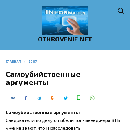
Перейти
к
содержанию
OTKROVENIE.NET
ГЛАВНАЯ
»
2007
Самоубийственные
аргументы
Самоубийственные аргументы
Следователи по делу о гибели топ-менеджера ВТБ
уже не знают, что и расследовать