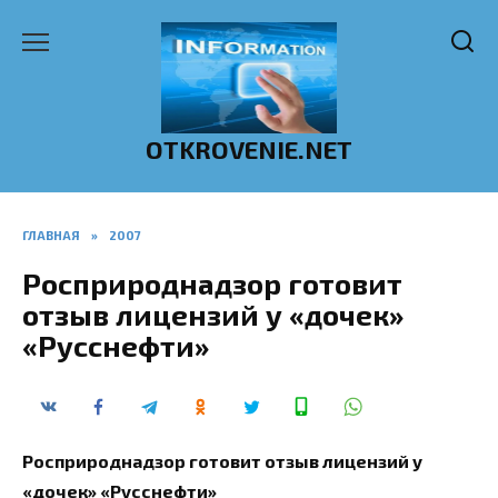
Перейти
к
содержанию
OTKROVENIE.NET
ГЛАВНАЯ
»
2007
Росприроднадзор готовит
отзыв лицензий у «дочек»
«Русснефти»
Росприроднадзор готовит отзыв лицензий у
«дочек» «Русснефти»