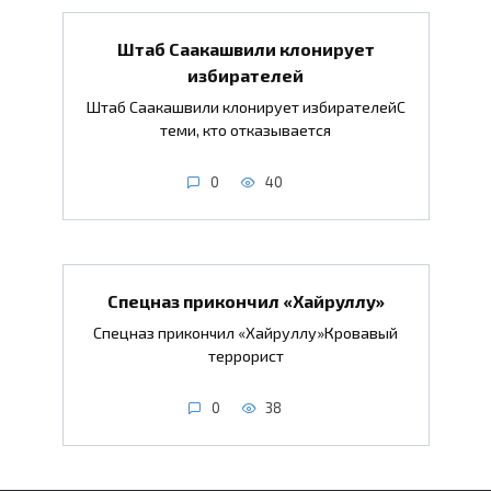
Штаб Саакашвили клонирует
избирателей
Штаб Саакашвили клонирует избирателейС
теми, кто отказывается
0
40
Спецназ прикончил «Хайруллу»
Спецназ прикончил «Хайруллу»Кровавый
террорист
0
38