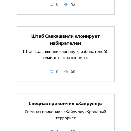
0
42
Штаб Саакашвили клонирует
избирателей
Штаб Саакашвили клонирует избирателейС
теми, кто отказывается
0
40
Спецназ прикончил «Хайруллу»
Спецназ прикончил «Хайруллу»Кровавый
террорист