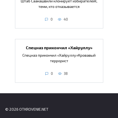
Штаб Саакашвили клонирует избирателейС
теми, кто отказывается
0
40
Спецназ прикончил «Хайруллу»
Спецназ прикончил «Хайруллу»Кровавый
террорист
0
38
© 2026 OTKROVENIE.NET