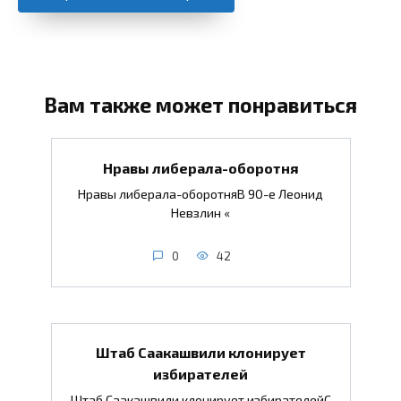
Вам также может понравиться
Нравы либерала-оборотня
Нравы либерала-оборотняВ 90-е Леонид
Невзлин «
0
42
Штаб Саакашвили клонирует
избирателей
Штаб Саакашвили клонирует избирателейС