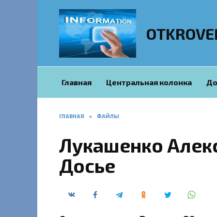
Перейти
к
содержанию
OTKROVE
Главная
Центральная колонка
До
ГЛАВНАЯ
»
ФАЙЛЫ
Лукашенко Алекс
Досье