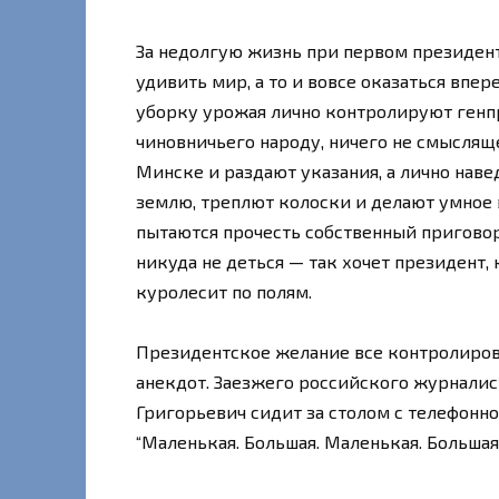
За недолгую жизнь при первом президен
удивить мир, а то и вовсе оказаться впер
уборку урожая лично контролируют генпр
чиновничьего народу, ничего не смысляще
Минске и раздают указания, а лично нав
землю, треплют колоски и делают умное
пытаются прочесть собственный приговор
никуда не деться — так хочет президент, 
куролесит по полям.
Президентское желание все контролирова
анекдот. Заезжего российского журналис
Григорьевич сидит за столом с телефонно
“Маленькая. Большая. Маленькая. Большая