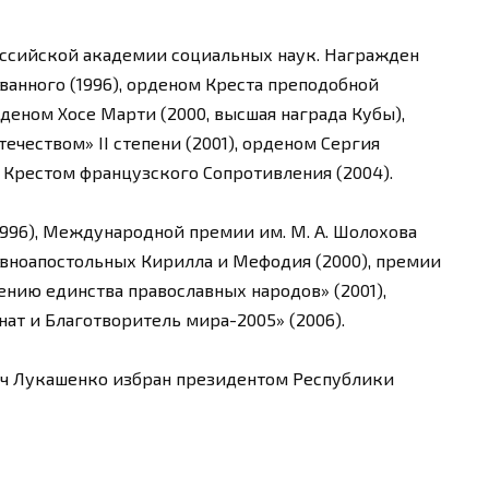
оссийской академии социальных наук. Награжден
ванного (1996), орденом Креста преподобной
рденом Хосе Марти (2000, высшая награда Кубы),
ечеством» II степени (2001), орденом Сергия
м Крестом французского Сопротивления (2004).
996), Международной премии им. М. А. Шолохова
авноапостольных Кирилла и Мефодия (2000), премии
нию единства православных народов» (2001),
т и Благотворитель мира-2005» (2006).
вич Лукашенко избран президентом Республики