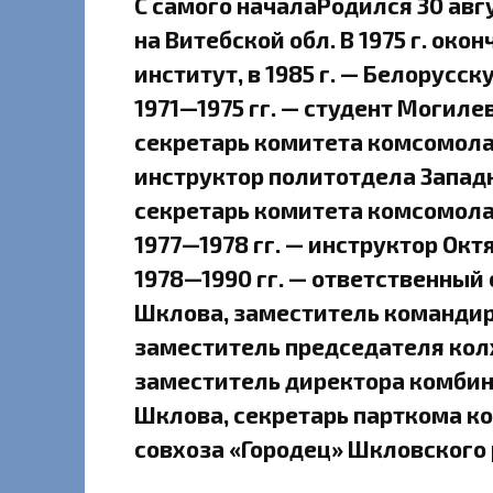
С самого началаРодился 30 авгус
на Витебской обл. В 1975 г. ок
институт, в 1985 г. — Белорус
1971—1975 гг. — студент Могиле
секретарь комитета комсомола ш
инструктор политотдела Западно
секретарь комитета комсомола 
1977—1978 гг. — инструктор Окт
1978—1990 гг. — ответственный 
Шклова, заместитель командира
заместитель председателя колх
заместитель директора комбин
Шклова, секретарь парткома кол
совхоза «Городец» Шкловского 