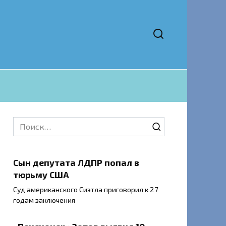
Search
for:
Сын депутата ЛДПР попал в
тюрьму США
Суд американского Сиэтла приговорил к 27
годам заключения