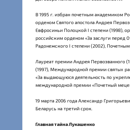
В 1995 г. избран почетным академиком Р
орденом Святого апостола Андрея Первоз
Евфросиньи Полоцкой I степени (1998), о
российским орденом «За заслуги перед От
Радонежского I степени (2002), Почетны
Лауреат премии Андрея Первозванного (1
(1997), Международной премии святых р
«За выдающуюся деятельность по укрепле
международной премии «Почетный мецена
19 марта 2006 года Александр Григорье
Беларусь на третий срок.
Главная тайна Лукашенко