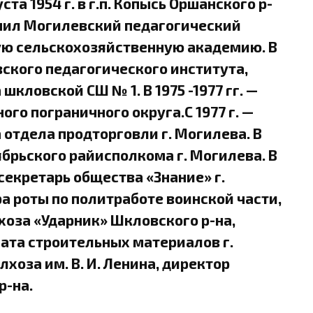
та 1954 г. в г.п. Копысь Оршанского р-
ончил Могилевский педагогический
скую сельскохозяйственную академию. В
вского педагогического института,
кловской СШ № 1. В 1975 -1977 гг. —
го пограничного округа.С 1977 г. —
отдела продторговли г. Могилева. В
ябрьского райисполкома г. Могилева. В
секретарь общества «Знание» г.
 роты по политработе воинской части,
оза «Ударник» Шкловского р-на,
ата строительных материалов г.
хоза им. В. И. Ленина, директор
р-на.