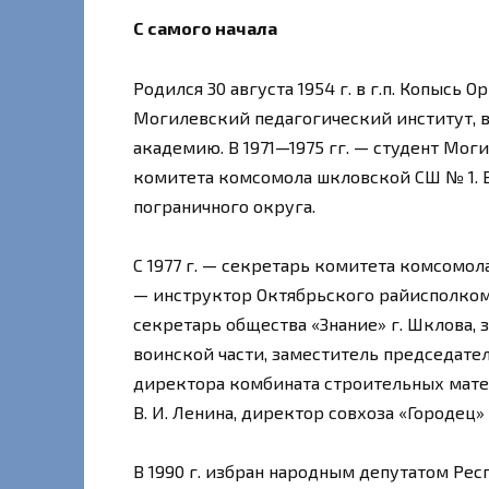
С самого начала
Родился 30 августа 1954 г. в г.п. Копысь О
Могилевский педагогический институт, в
академию. В 1971—1975 гг. — студент Мог
комитета комсомола шкловской СШ № 1. В 
пограничного округа.
С 1977 г. — секретарь комитета комсомола
— инструктор Октябрьского райисполкома
секретарь общества «Знание» г. Шклова,
воинской части, заместитель председате
директора комбината строительных матер
В. И. Ленина, директор совхоза «Городец»
В 1990 г. избран народным депутатом Ре