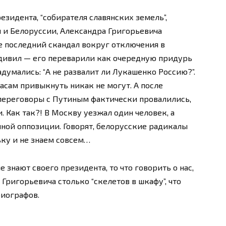
езидента, “собирателя славянских земель”,
 и Белоруссии, Александра Григорьевича
 последний скандал вокруг отключения в
дивил — его переварили как очередную придурь
адумались: “А не развалит ли Лукашенко Россию?”.
асам привыкнуть никак не могут. А после
переговоры с Путиным фактически провалились,
. Как так?! В Москву уезжал один человек, а
нной оппозиции. Говорят, белорусские радикалы
ьку и не знаем совсем…
е знают своего президента, то что говорить о нас,
 Григорьевича столько “скелетов в шкафу”, что
биографов.