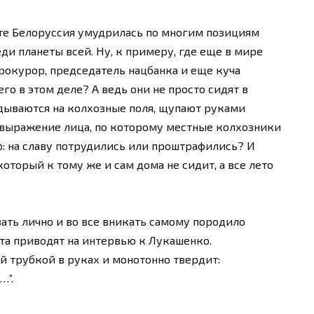
те Белоруссия умудрилась по многим позициям
еди планеты всей. Ну, к примеру, где еще в мире
окурор, председатель нацбанка и еще куча
го в этом деле? А ведь они не просто сидят в
едываются на колхозные поля, щупают руками
 выражение лица, по которому местные колхозники
: на славу потрудились или проштрафились? И
который к тому же и сам дома не сидит, а все лето
ть лично и во все вникать самому породило
та приводят на интервью к Лукашенко.
й трубкой в руках и монотонно твердит:
…”.