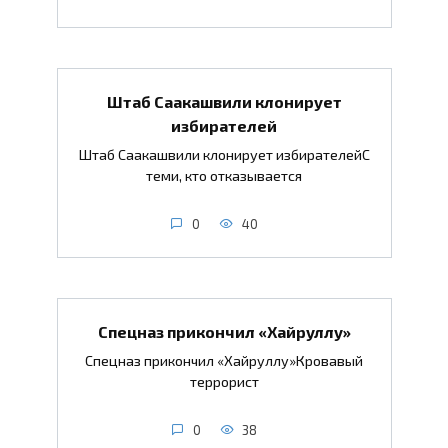
Штаб Саакашвили клонирует
избирателей
Штаб Саакашвили клонирует избирателейС
теми, кто отказывается
0
40
Спецназ прикончил «Хайруллу»
Спецназ прикончил «Хайруллу»Кровавый
террорист
0
38