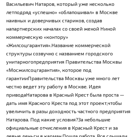
Васильевич Натаров, который уже несколько
летподряд «успешно» «облапошивал» в Москве
наивных и доверчивых стариков, создав
напартнерских началах со своей женой Ниной
коммерческую «контору»
«Жилсоцгарантия».Название коммерческой
структуры созвучно с названием городского
унитарногопредприятия Правительства Москвы
«Мосжилсоцгарантия», которое под
гарантииПравительства Москвы уже много лет
честно ведет эту работу в Москве. Идея
приводаНатарова в Красный Крест была проста —
дать имя Красного Креста под этот проект,чтобы
увеличить в разы доходность частного предприятия
Натарова. Под какие условия?За небольшие
официальные отчисления в Красный Крест и за
левые деньги в карман.Пошла работа. Все слышали