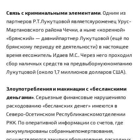
Связь с криминальными элементами
. Одним из
партнеров Р.Т.Лукутцовой являетсяуроженец Урус-
Мартановского района Чечни, а ныне «коренной»
«брянский» — давнийпартнер Лукутцовой (ещё по
брянскому периоду её деятельности) в настоящее
время еесожитель Идаев М.С.. Через него проходил
сбор наличных средств на предвыборнуюкомпанию
Лукутцовой (около 1,7 миллионов долларов США).
Злоупотребления и махинации с «бесланскими
деньгами»
. Серьезные финансовые нарушенияпо
расходованию «бесланских денег» имеются в
Северо-Осетинском Республиканскомотделении
РКК. По оперативной информации со счетов, где
аккумулированы собранныепожертвования,
осуществляются закупки оборудования, расходных