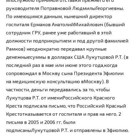
руководителя Потравновой ЛюдмилыГеоргиевны.
По имеющимся данным, нынешний директор
госпиталя Ермаков АнатолийМихайлович (бывший
сотрудник ГРУ, ранее уже работавший в этой
должности подприкрытием и под другой фамилией
Рамков) неоднократно передавал крупные
денежныесуммы в долларах США Лукутцовой Р.Т. (в
последний раз в мае или июне этого года,когда
сопровождал в Москву сына Президента Эфиопии
на медицинскую консультацию вМоскву). В
частности, деньги передавались за то, чтобы
Лукутцова Р.Т. от имениРоссийского Красного
Креста подписала письмо, что Российский Красный
Крестотказывается от госпиталя и прав на него. 2
письма в 2005 и 2006 гг. были
подписаныЛукутцовой Р.Т. и отправлены в Эфиопию.