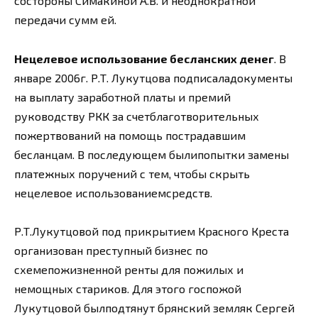
состороны Симакиной А.В. и неоднократной
передачи сумм ей.
Нецелевое использование бесланских денег
. В
январе 2006г. Р.Т. Лукутцова подписаладокументы
на выплату заработной платы и премий
руководству РКК за счетблаготворительных
пожертвований на помощь пострадавшим
бесланцам. В последующем былипопытки замены
платежных поручений с тем, чтобы скрыть
нецелевое использованиемсредств.
Р.Т.Лукутцовой под прикрытием Красного Креста
организован преступный бизнес по
схемепожизненной ренты для пожилых и
немощных стариков. Для этого госпожой
Лукутцовой былподтянут брянский земляк Сергей