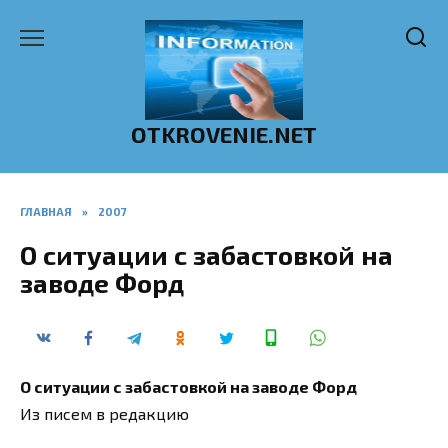
Перейти
к
содержанию
OTKROVENIE.NET
ГЛАВНАЯ
»
2007
О ситуации с забастовкой на
заводе Форд
О ситуации с забастовкой на заводе Форд
Из писем в редакцию