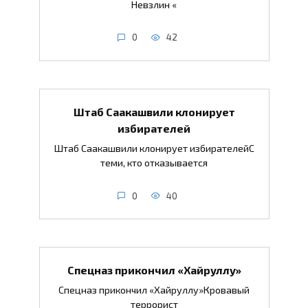
Невзлин «
0
42
Штаб Саакашвили клонирует
избирателей
Штаб Саакашвили клонирует избирателейС
теми, кто отказывается
0
40
Спецназ прикончил «Хайруллу»
Спецназ прикончил «Хайруллу»Кровавый
террорист