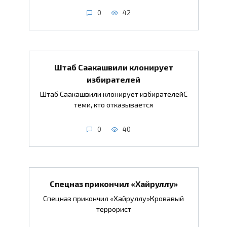
0
42
Штаб Саакашвили клонирует
избирателей
Штаб Саакашвили клонирует избирателейС
теми, кто отказывается
0
40
Спецназ прикончил «Хайруллу»
Спецназ прикончил «Хайруллу»Кровавый
террорист