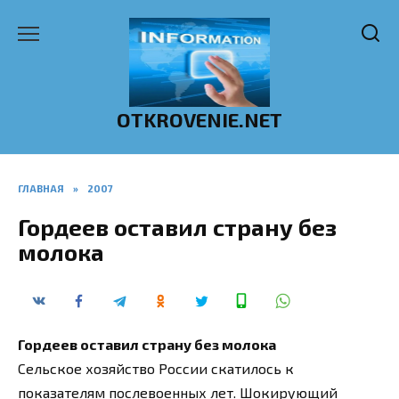
Перейти
к
содержанию
OTKROVENIE.NET
ГЛАВНАЯ
»
2007
Гордеев оставил страну без
молока
Гордеев оставил страну без молока
Сельское хозяйство России скатилось к
показателям послевоенных лет. Шокирующий