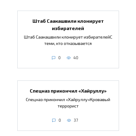
Штаб Саакашвили клонирует
избирателей
Штаб Саакашвили клонирует избирателейС
теми, кто отказывается
0
40
Спецназ прикончил «Хайруллу»
Спецназ прикончил «Хайруллу»Кровавый
террорист
0
37