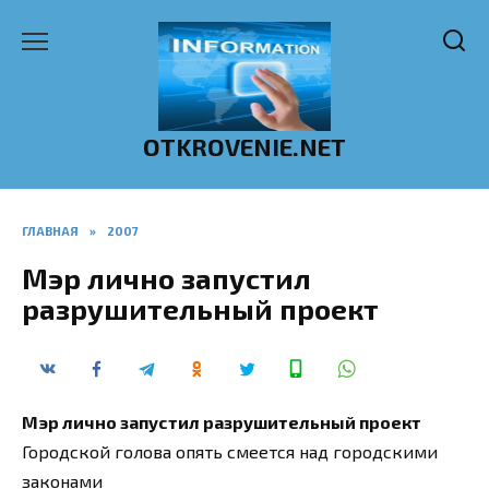
Перейти
к
содержанию
OTKROVENIE.NET
ГЛАВНАЯ
»
2007
Мэр лично запустил
разрушительный проект
Мэр лично запустил разрушительный проект
Городской голова опять смеется над городскими
законами