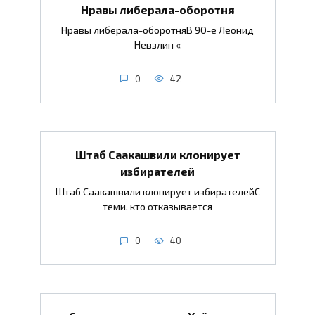
Нравы либерала-оборотня
Нравы либерала-оборотняВ 90-е Леонид
Невзлин «
0
42
Штаб Саакашвили клонирует
избирателей
Штаб Саакашвили клонирует избирателейС
теми, кто отказывается
0
40