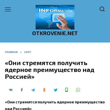
Перейти
к
содержанию
OTKROVENIE.NET
ГЛАВНАЯ
»
2007
«Они стремятся получить
ядерное преимущество над
Россией»
«Они стремятся получить ядерное преимущество
над Россией»